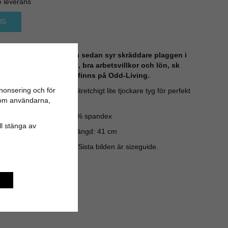
e leverans
RG
sonligen alla tyger och sedan syr skräddare plaggen i
ranterat hög kvalité, bra arbetsvillkor och lön, sk
ed Edition som endast finns på Odd-Living.
nonsering och för
lld A-linjeformad modell. Stretchigt lite tjockare tyg för perfekt
n om användarna,
aterial: 95% polyester 5% spandex
ill stänga av
: 40 cm Höft: 51 cm Tot längd: 41 cm
lång och bär storlek M. Sista bilden är sizeguide.