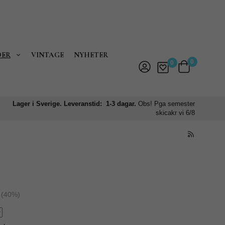
DER
VINTAGE
NYHETER
0
0
Lager i Sverige. Leveranstid: 1-3 dagar.
Obs! Pga semester
skicakr vi 6/8
e
(
40
%)