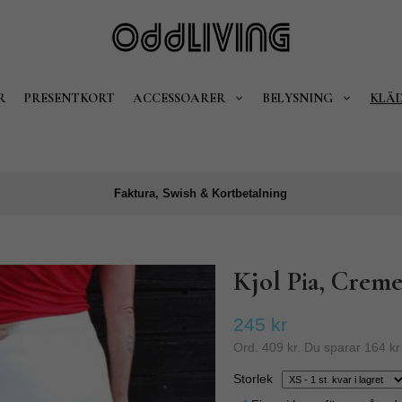
R
PRESENTKORT
ACCESSOARER
BELYSNING
KLÄ
Faktura, Swish & Kortbetalning
Kjol Pia, Crem
245 kr
Ord.
409 kr
. Du sparar
164 kr
Storlek