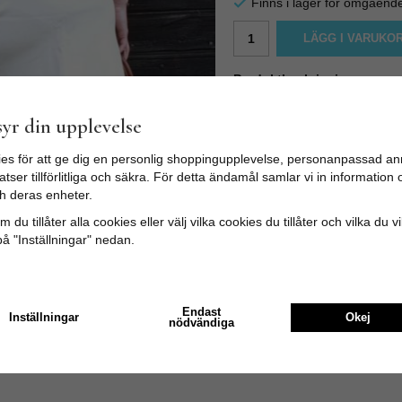
Finns i lager för omgåend
LÄGG I VARUKO
Produktbeskrivning:
Poppins Clothing väljer per
hemmet på egen symaskin. Ga
yr din upplevelse
Sustainable Fashion. Limit
es för att ge dig en personlig shoppingupplevelse, personanpassad an
Minikjol i klassisk tidlös utstä
tser tillförlitliga och säkra. För detta ändamål samlar vi in informatio
passform. Dragkedja i sidan
h deras enheter.
Färg:
Beige som på bilden. M
 du tillåter alla cookies eller välj vilka cookies du tillåter och vilka du v
Mått i strl M
tvärsöver: Midja
på "Inställningar" nedan.
Modellen på bilden är 163 cm 
Endast
Inställningar
Okej
nödvändiga