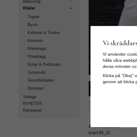
Belysning
Kläder
Toppar
Byxor
Kaftaner & Tunika
Kimonos
Vi skräddars
Klänningar
Vi använder cooki
Ytterplagg
hålla våra webbpla
Kjolar & Petticoats
deras mönster oc
Jumpsuits
Klicka på "Okej" om
Skinnförkläden
genom att klicka 
Strumpor
Vintage
NYHETER
Spara som favorit
Kampanjer
Artikelnummer:
pop148_11