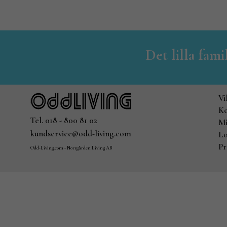
Det lilla fam
Vi
Ko
Tel. 018 - 800 81 02
Mi
kundservice@odd-living.com
Lo
Pr
Odd-Living.com - Norrgården Living AB