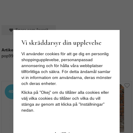
Spara som favorit
Vi skräddarsyr din upplevelse
Artikelnummer:
Vi använder cookies för att ge dig en personlig
pop99_100
shoppingupplevelse, personanpassad
annonsering och för hålla våra webbplatser
Rekommenderade tillbehör till denna produkt
tillförlitliga och säkra. För detta ändamål samlar
vi in information om användarna, deras mönster
och deras enheter.
40%
40%
Klicka på "Okej" om du tillåter alla cookies eller
välj vilka cookies du tillåter och vilka du vill
stänga av genom att klicka på "Inställningar"
nedan.