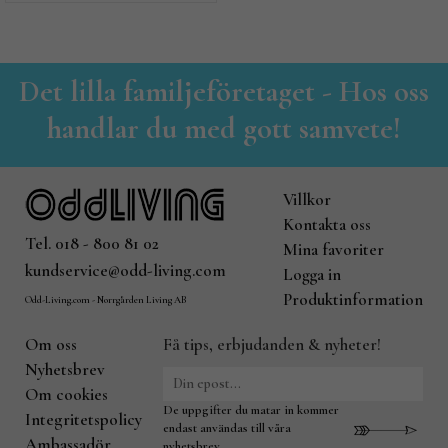
Det lilla familjeföretaget - Hos oss
handlar du med gott samvete!
Villkor
Kontakta oss
Tel. 018 - 800 81 02
Mina favoriter
kundservice@odd-living.com
Logga in
Produktinformation
Odd-Living.com - Norrgården Living AB
Om oss
Få tips, erbjudanden & nyheter!
Nyhetsbrev
Om cookies
De uppgifter du matar in kommer
Integritetspolicy
endast användas till våra
Ambassadör
nyhetsbrev.