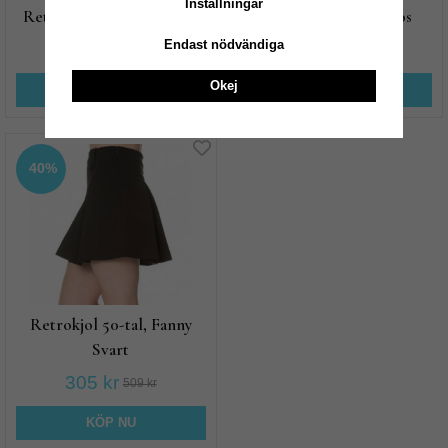
Inställningar
Retrobyxor 50-tal, Fanny
Bomullsbyxor Turkos
Endast nödvändiga
431 kr
431 kr
719 kr
719 kr
Okej
KÖP NU
KÖP NU
40%
Retrokjol 50-tal, Fanny
Svart
305 kr
509 kr
KÖP NU