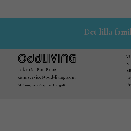
Det lilla fam
Vi
Ko
Tel. 018 - 800 81 02
Mi
kundservice@odd-living.com
Lo
Pr
Odd-Living.com - Norrgården Living AB