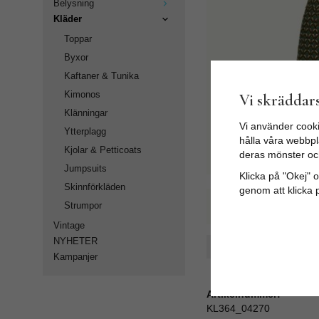
Belysning
Kläder
Toppar
Byxor
Kaftaner & Tunika
Kimonos
Vi skräddars
Klänningar
Vi använder cooki
Ytterplagg
hålla våra webbpla
Kjolar & Petticoats
deras mönster oc
Jumpsuits
Klicka på "Okej" om
Skinnförkläden
genom att klicka 
Strumpor
Vintage
NYHETER
Spara som favorit
Kampanjer
Artikelnummer:
KL364_04270