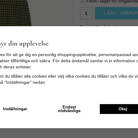
Finns i lager för omgåend
LÄGG I VARUKO
Produktbeskrivning:
Mona Dress Calypso, Lapis Bl
En chic klänning med härligt 
yr din upplevelse
urringning och midja som ger 
Material: 95% viskos, 5% Elast
es för att ge dig en personlig shoppingupplevelse, personanpassad an
Färg: Blå grön mönstrad
tser tillförlitliga och säkra. För detta ändamål samlar vi in informatio
Längd på klänningen är 97 cm 
h deras enheter.
 du tillåter alla cookies eller välj vilka cookies du tillåter och vilka du v
på "Inställningar" nedan.
Endast
Inställningar
Okej
nödvändiga