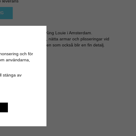
e leverans
RG
ue från det fina märket King Louie i Amsterdam.
mönster. Markerad midja, nätta armar och plisseringar vid
både bättre passform men som också blir en fin detalj.
ine. Mjuk trikå stretch.
nonsering och för
n om användarna,
i strl M.
ill stänga av