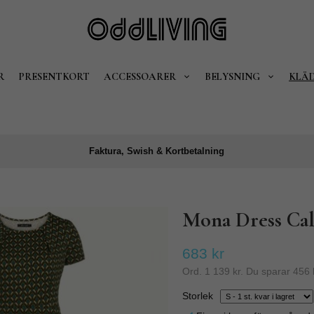
R
PRESENTKORT
ACCESSOARER
BELYSNING
KLÄ
Faktura, Swish & Kortbetalning
Mona Dress Cal
683 kr
Ord.
1 139 kr
. Du sparar
456 
Storlek