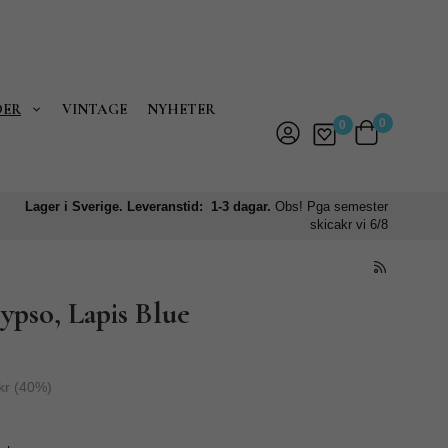
DER
VINTAGE
NYHETER
0
0
Lager i Sverige. Leveranstid: 1-3 dagar.
Obs! Pga semester
skicakr vi 6/8
ypso, Lapis Blue
kr
(
40
%)