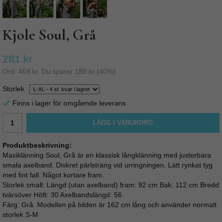
Kjole Soul, Grå
281 kr
Ord.
469 kr
. Du sparar
188 kr
(
40
%)
Storlek
Finns i lager för omgående leverans
LÄGG I VARUKORG
Produktbeskrivning:
Maxiklänning Soul, Grå är en klassisk långklänning med justerbara
smala axelband. Diskret pärlsträng vid urringningen. Lätt rynkat tyg
med fint fall. Något kortare fram.
Storlek small: Längd (utan axelband) fram: 92 cm Bak: 112 cm Bredd
tvärsöver Höft: 30 Axelbandslängd: 56
Färg: Grå. Modellen på bilden är 162 cm lång och använder normalt
storlek S-M