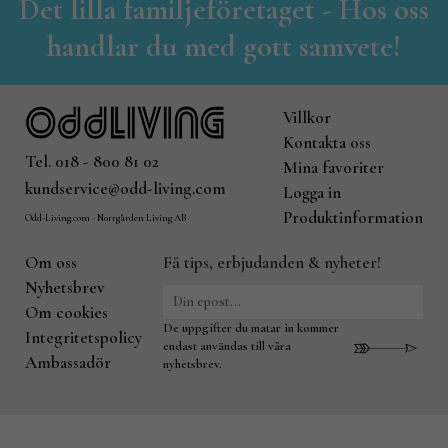
Det lilla familjeföretaget - Hos oss
handlar du med gott samvete!
Villkor
Kontakta oss
Tel. 018 - 800 81 02
Mina favoriter
kundservice@odd-living.com
Logga in
Produktinformation
Odd-Living.com - Norrgården Living AB
Om oss
Få tips, erbjudanden & nyheter!
Nyhetsbrev
Om cookies
De uppgifter du matar in kommer
Integritetspolicy
endast användas till våra
Ambassadör
nyhetsbrev.