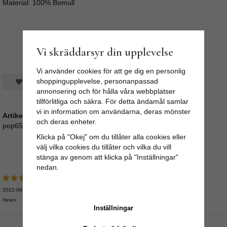
Material: 100% Bomull
Vi skräddarsyr din upplevelse
Vi använder cookies för att ge dig en personlig
shoppingupplevelse, personanpassad
Spara som favorit
annonsering och för hålla våra webbplatser
tillförlitliga och säkra. För detta ändamål samlar
vi in information om användarna, deras mönster
Artikelnummer:
och deras enheter.
pop65_bal6-1
Klicka på "Okej" om du tillåter alla cookies eller
välj vilka cookies du tillåter och vilka du vill
Recensioner
stänga av genom att klicka på "Inställningar"
nedan.
2022-06-07
Helen
Inställningar