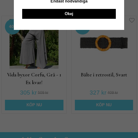
Endast nödvändiga
Rekommenderade tillbehör till denna produkt
Okej
40%
20%
Vida byxor Corfu, Grå - 1
Bälte i retrostil, Svart
Ex kvar!
305 kr
327 kr
509 kr
409 kr
KÖP NU
KÖP NU