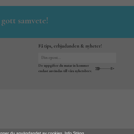
 gott samvete!
Få tips, erbjudanden & nyheter!
De uppgifter du matar in kommer
endast användas till våra nyhetsbrev.
änner du användandet av cookies.
Info
Stäng