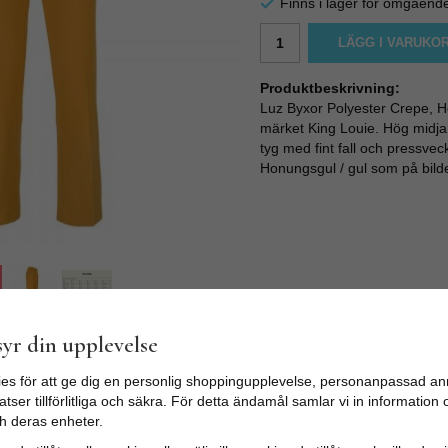
Finns i lager för omgåend
LÄGG I VARUKO
Produktbeskrivning:
Luz Byxor Polyester Crepe, H
märket King Louie. Hög midja
tyg med fint fall och pressve
Honungsgul / gul som på bilde
yr din upplevelse
es för att ge dig en personlig shoppingupplevelse, personanpassad an
tser tillförlitliga och säkra. För detta ändamål samlar vi in informatio
h deras enheter.