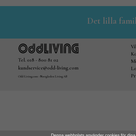
Det lilla fam
Vi
Ko
Tel. 018 - 800 81 02
Mi
kundservice@odd-living.com
Lo
Pr
Odd-Living.com - Norrgården Living AB
Denna webbplats använder cookies för dina