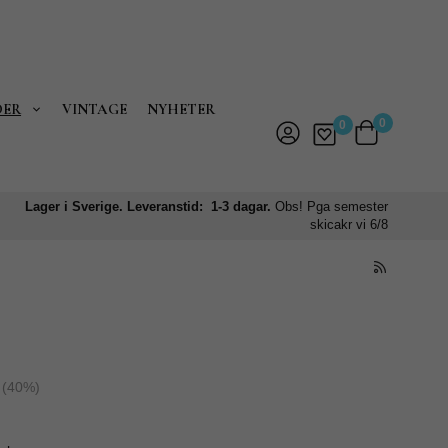
DER
VINTAGE
NYHETER
0
0
Lager i Sverige. Leveranstid: 1-3 dagar.
Obs! Pga semester
skicakr vi 6/8
z
(
40
%)