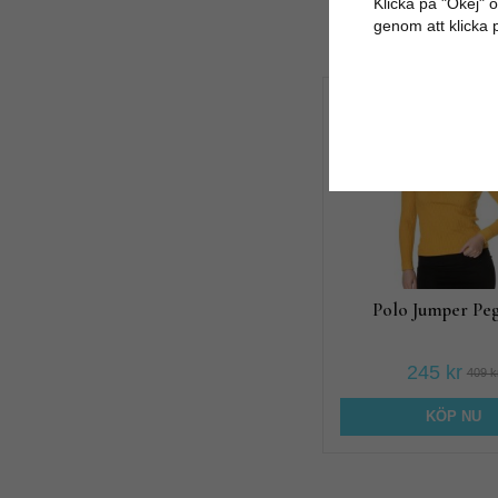
Klicka på "Okej" om
genom att klicka 
40%
Polo Jumper Peg
245 kr
409 k
KÖP NU