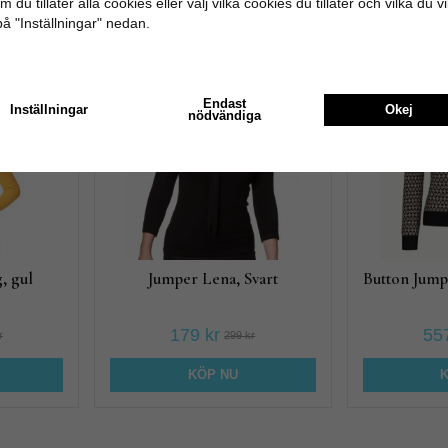
 du tillåter alla cookies eller välj vilka cookies du tillåter och vilka du v
på "Inställningar" nedan.
Rekommenderade tillbehör till denna 
40%
40%
Endast
Inställningar
Okej
nödvändiga
, gul
Jumper Lena, Svart
Button Jumpe
179 kr
557
r
299 kr
KÖP NU