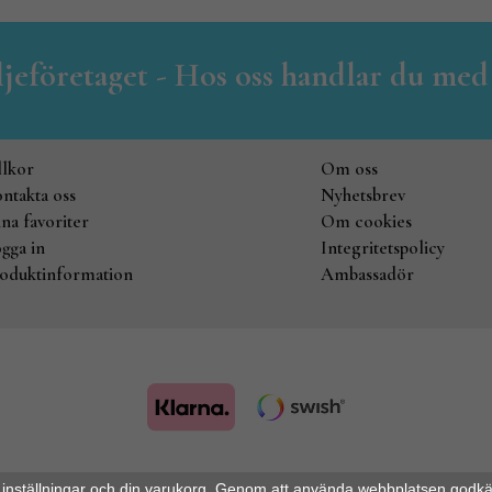
iljeföretaget - Hos oss handlar du med
llkor
Om oss
ntakta oss
Nyhetsbrev
na favoriter
Om cookies
gga in
Integritetspolicy
oduktinformation
Ambassadör
Drift & produktion:
Wikinggruppen
 inställningar och din varukorg. Genom att använda webbplatsen godk