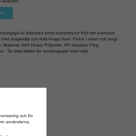
e leverans
RG
onungsgul är klassiska korta kostymbyxor från det exklusiva
 med dragkedja och dold knapp fram. Fickor i sidan och tungt
ck. Material: 94% Heavy Polyester, 6% elastane Färg:
n. Se sista bilden för storleksguide med mått
nonsering och för
n om användarna,