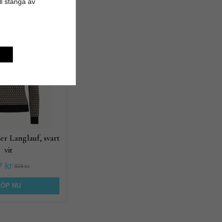
ill stänga av
produkt
r Langlauf, svart
vit
 kr
929 kr
KÖP NU