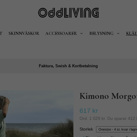
T
SKINNVÄSKOR
ACCESSOARER
BELYSNING
KLÄ
Faktura, Swish & Kortbetalning
Kimono Morgon
617 kr
Ord.
1 029 kr
. Du sparar
412 
Storlek