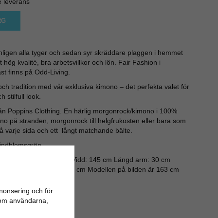
e leverans
RG
nligen alla tyger och sedan syr skräddare plaggen i hemmet
ög kvalité, bra arbetsvillkor och lön. Fair Fashion i
t finns på Odd-Living.
ch tradition med vår exklusiva kimono – det perfekta valet för
 stilfull look.
ån Poppins Clothing. En härlig morgonrock/kimono i 100%
ono på stranden, morgonrock till helgfrukosten eller bara som
å varje sida och ett långt matchande bälte.
Lindblomsgrön
 nedersta kant är 125 cm. Vidd: 145 cm Längd arm: 30 cm
e 217 cm Bredd bälte: 9 cm Modellen på bilden är 163 cm
nonsering och för
n om användarna,