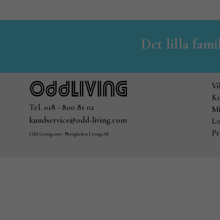
Det lilla fam
Vi
Ko
Tel. 018 - 800 81 02
Mi
kundservice@odd-living.com
Lo
Pr
Odd-Living.com - Norrgården Living AB