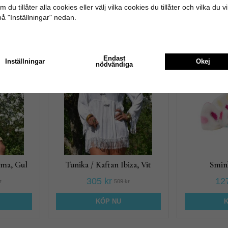
 du tillåter alla cookies eller välj vilka cookies du tillåter och vilka du v
på "Inställningar" nedan.
Rekommenderade tillbehör till denna 
Endast
Inställningar
Okej
nödvändiga
40%
20%
ima, Gul
Tunika / Kaftan Ibiza, Vit
Smin
305 kr
127
r
509 kr
KÖP NU