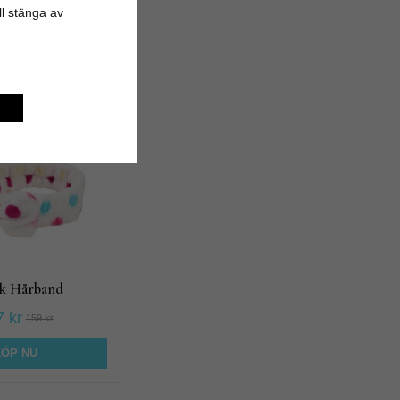
ill stänga av
produkt
k Hårband
 kr
159 kr
KÖP NU