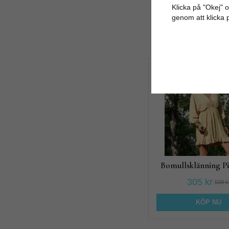
Klicka på "Okej" om
genom att klicka 
40%
Bomullsklänning P
305 kr
509 k
KÖP NU