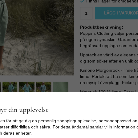
Finns i lager för omgåend
LÄGG I VARUKO
Produktbeskrivning:
Poppins Clothing väljer perso
på egen symaskin. Garanterat h
begränsad upplaga som endas
Upptäck en värld av elegans o
dig som söker efter en unik och
Kimono Morgonrock - linne fr
linne. Perfekt att ha som kim
en mysigt överplagg. Fickor p
Material: 100 % linne. Färg: 
Storlek: Längd från axel till
Bredd arm: 30 cm. Längd bält
yr din upplevelse
lång.
es för att ge dig en personlig shoppingupplevelse, personanpassad an
tser tillförlitliga och säkra. För detta ändamål samlar vi in informatio
h deras enheter.