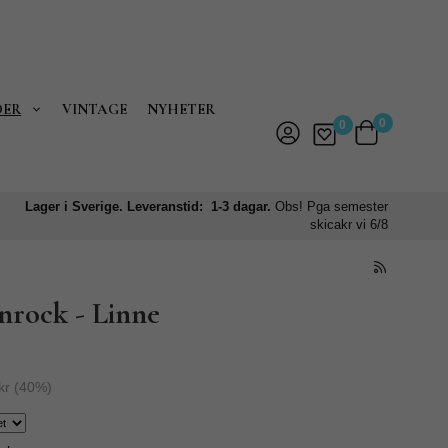
DER
VINTAGE
NYHETER
0
0
Lager i Sverige. Leveranstid: 1-3 dagar.
Obs! Pga semester
skicakr vi 6/8
rock - Linne
kr
(
40
%)