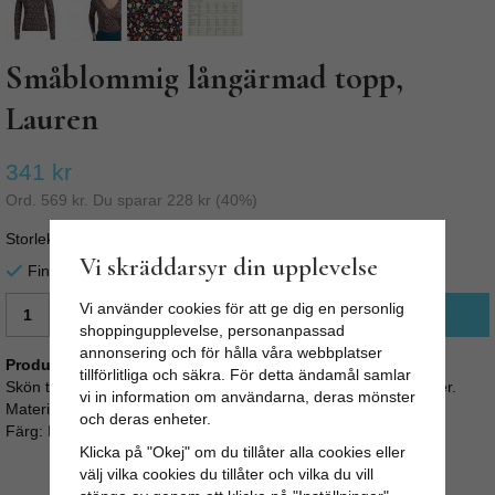
Småblommig långärmad topp,
Lauren
341 kr
Ord.
569 kr
. Du sparar
228 kr
(
40
%)
Storlek
Vi skräddarsyr din upplevelse
Finns i lager för omgående leverans
Vi använder cookies för att ge dig en personlig
LÄGG I VARUKORG
shoppingupplevelse, personanpassad
annonsering och för hålla våra webbplatser
Produktbeskrivning:
tillförlitliga och säkra. För detta ändamål samlar
Skön tröja av 100% bomull. Stretchig och skön med fint mönster.
vi in information om användarna, deras mönster
Material: 100% cotton
och deras enheter.
Färg: Beet red / småblommigt mönster på mörklila bakgrund
Klicka på "Okej" om du tillåter alla cookies eller
välj vilka cookies du tillåter och vilka du vill