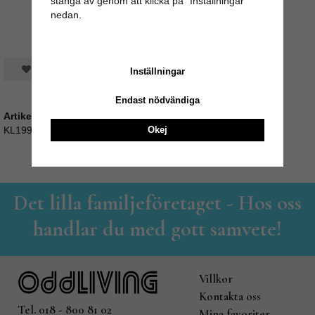
stänga av genom att klicka på "Inställningar"
nedan.
Spara som favorit
Inställningar
Endast nödvändiga
Artikelnummer:
Okej
KL199_03409-3
Det lilla familjeföretaget - Hos oss
handlar du med gott samvete!
Villkor
Kontakta oss
Tel. 018 - 800 81 02
Mina favoriter