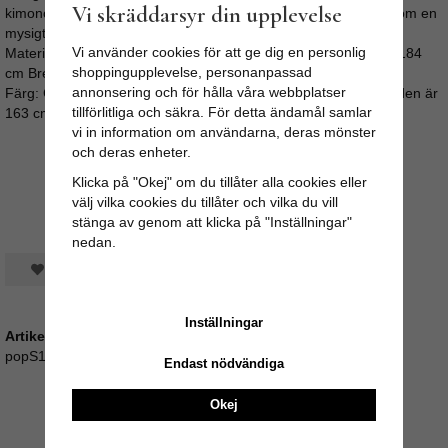
Vi skräddarsyr din upplevelse
kimono på stranden, morgonrock till helgfrukosten eller bara som en
mysigt överplagg.
Vi använder cookies för att ge dig en personlig
Material: 100 % Siden Fickor på varje sida, bälte. Längd bälte 184
shoppingupplevelse, personanpassad
cm Bredd bälte: 3 cm
annonsering och för hålla våra webbplatser
Färg: Gul med blomstermönster Strl: Onesize. Modellen på bilden är
tillförlitliga och säkra. För detta ändamål samlar
163 cm lång.
vi in information om användarna, deras mönster
och deras enheter.
Klicka på "Okej" om du tillåter alla cookies eller
välj vilka cookies du tillåter och vilka du vill
stänga av genom att klicka på "Inställningar"
nedan.
Spara som favorit
Inställningar
Artikelnummer:
popS18_150_1
Endast nödvändiga
Okej
Recensioner