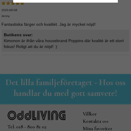
2020-06-08
Jenny
Fantastiska färger och kvalitét. Jag är mycket nöjd!
Butikens svar:
Kimonon är ifrån våra housebrand Poppins där kvalitè är ett stort
fokus! Roligt att du är nöjd! :)
Det lilla familjeföretaget - Hos oss
handlar du med gott samvete!
Villkor
Kontakta oss
Tel. 018 - 800 81 02
Mina favoriter