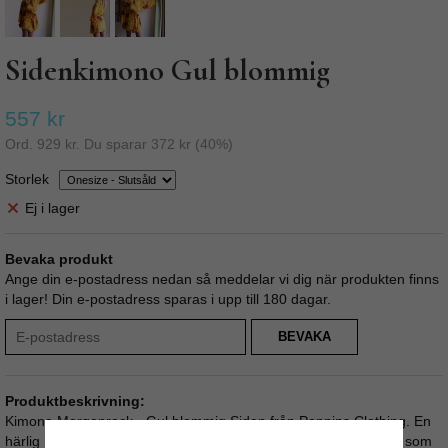
Sidenkimono Gul blommig
557 kr
Ord.
929 kr
. Du sparar
372 kr
(
40
%)
Storlek
Ej i lager
Bevaka produkt
Ange din e-postadress nedan så meddelar vi dig när produkten finns
i lager! Din e-postadress sparas i upp till 180 dagar.
BEVAKA
Produktbeskrivning:
Kimono Morgonrock - Gul blommig Siden från Poppins Clothing. En
härlig morgonrock/kimono i kort modell av siden. Perfekt att ha som