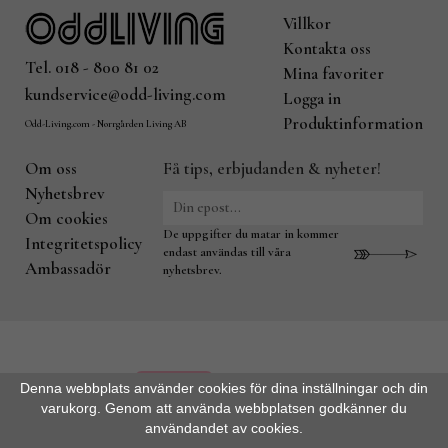
Villkor
Kontakta oss
Tel. 018 - 800 81 02
Mina favoriter
kundservice@odd-living.com
Logga in
Produktinformation
Odd-Living.com - Norrgården Living AB
Om oss
Få tips, erbjudanden & nyheter!
Nyhetsbrev
Om cookies
De uppgifter du matar in kommer
Integritetspolicy
endast användas till våra
Ambassadör
nyhetsbrev.
Denna webbplats använder cookies för dina inställningar och din
varukorg. Genom att använda webbplatsen godkänner du
användandet av cookies.