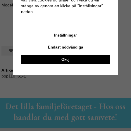
välj vilka cookies du tillåter och vilka du vill
Modellen på bilden är 162 cm lång
stänga av genom att klicka på "Inställningar"
nedan.
Inställningar
Endast nödvändiga
Spara som favorit
Okej
Artikelnummer:
pop110_61-1
Det lilla familjeföretaget - Hos oss
handlar du med gott samvete!