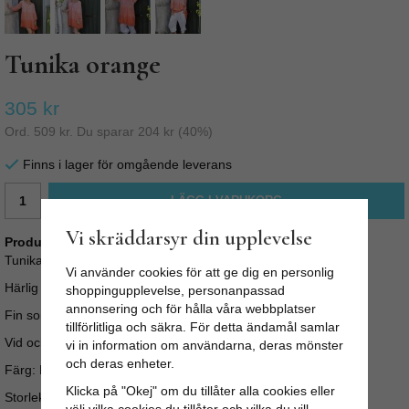
Tunika orange
305 kr
Ord.
509 kr
. Du sparar
204 kr
(
40
%)
Finns i lager för omgående leverans
LÄGG I VARUKORG
Vi skräddarsyr din upplevelse
Produktbeskrivning:
Tunika Pompom från Poppins Clothing
Vi använder cookies för att ge dig en personlig
Härlig vid tunika/ topp med snygga pompoms i nederkanten.
shoppingupplevelse, personanpassad
annonsering och för hålla våra webbplatser
Fin som klänning, men även snygg till shorts och byxor.
tillförlitliga och säkra. För detta ändamål samlar
Vid och härlig, passar alla storlekar från XS-XL
vi in information om användarna, deras mönster
och deras enheter.
Färg: Draperade färger i korall
Klicka på "Okej" om du tillåter alla cookies eller
Storlek: One Size