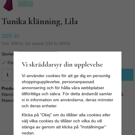
Tunika klänning, Lila
305 kr
Ord.
509 kr
. Du sparar
204 kr
(
40
%)
Storlek
Vi skräddarsyr din upplevelse
Finns i lager för omgående leverans
LÄGG I VARUKORG
Vi använder cookies för att ge dig en personlig
shoppingupplevelse, personanpassad
annonsering och för hålla våra webbplatser
Produktbeskrivning:
tillförlitliga och säkra. För detta ändamål samlar
Klänning / Tunika, Jeanette Lös och ledig klänning i bomullstrikå .
vi in information om användarna, deras mönster
Material: 95% bomull och 5% elastan. Färg: Lila, som på bilden
och deras enheter.
Klicka på "Okej" om du tillåter alla cookies eller
välj vilka cookies du tillåter och vilka du vill
stänga av genom att klicka på "Inställningar"
nedan.