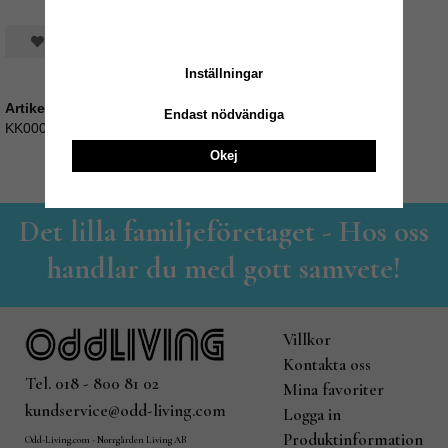
Spara som favorit
Inställningar
Artikelnummer:
Endast nödvändiga
KK000489-7
Okej
Det lilla familjeföretaget - Hos oss
handlar du med gott samvete!
Villkor
Kontakta oss
Tel. 018 - 800 81 02
Mina favoriter
kundservice@odd-living.com
Logga in
Produktinformation
Odd-Living.com - Norrgården Living AB