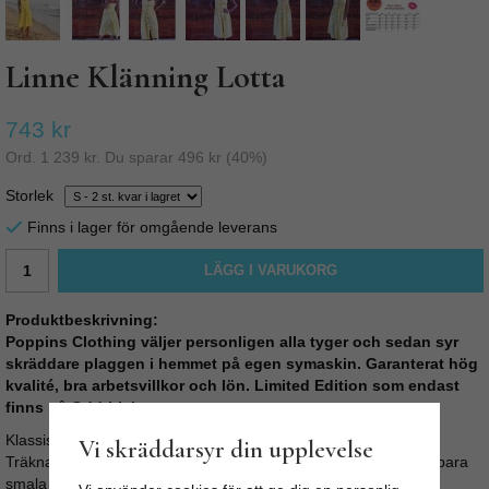
Linne Klänning Lotta
743 kr
Ord.
1 239 kr
. Du sparar
496 kr
(
40
%)
Storlek
Finns i lager för omgående leverans
LÄGG I VARUKORG
Produktbeskrivning:
Poppins Clothing väljer personligen alla tyger och sedan syr
skräddare plaggen i hemmet på egen symaskin. Garanterat hög
kvalité, bra arbetsvillkor och lön. Limited Edition som endast
finns på Odd-Living.com
Klassisk klänning med smala axelband från Poppins Clothing!
Vi skräddarsyr din upplevelse
Träknappar fram, vid kjol. Rymliga fickor fram på kjolen. Justerbara
smala axelband.