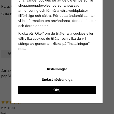
Vi använder cookies för att ge dig en personlig
shoppingupplevelse, personanpassad
Färg: Gul Material: 100% Linne
annonsering och för hålla våra webbplatser
Sista bilden är sizeguide.
tillförlitliga och säkra. För detta ändamål samlar
vi in information om användarna, deras mönster
och deras enheter.
Klicka på "Okej" om du tillåter alla cookies eller
välj vilka cookies du tillåter och vilka du vill
stänga av genom att klicka på "Inställningar"
nedan.
Spara som favorit
Inställningar
Artikelnummer:
popS18_210
Endast nödvändiga
Recensioner
Okej
2020-08-30
Malin