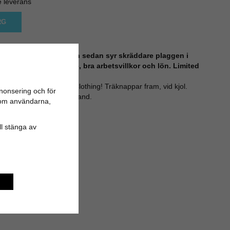
e leverans
RG
sonligen alla tyger och sedan syr skräddare plaggen i
ranterat hög kvalité, bra arbetsvillkor och lön. Limited
på Odd-Living.com
xelband från Poppins Clothing! Träknappar fram, vid kjol.
nonsering och för
. Justerbara smala axelband.
n om användarna,
yester
ill stänga av