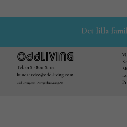
Det lilla fam
Vi
Ko
Tel. 018 - 800 81 02
Mi
kundservice@odd-living.com
Lo
Pr
Odd-Living.com - Norrgården Living AB