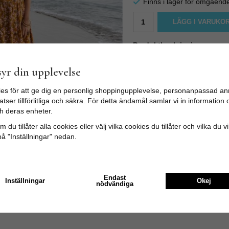
Finns i lager för omgåend
LÄGG I VARUKO
Produktbeskrivning:
Poppins Clothing väljer per
hemmet på egen symaskin. Ga
yr din upplevelse
Edition som endast finns 
Klassisk klänning med smala a
es för att ge dig en personlig shoppingupplevelse, personanpassad an
Rymliga fickor fram på kjolen
tser tillförlitliga och säkra. För detta ändamål samlar vi in informatio
Färg: Gul Material: 100% Pol
h deras enheter.
 du tillåter alla cookies eller välj vilka cookies du tillåter och vilka du v
på "Inställningar" nedan.
Endast
Inställningar
Okej
nödvändiga