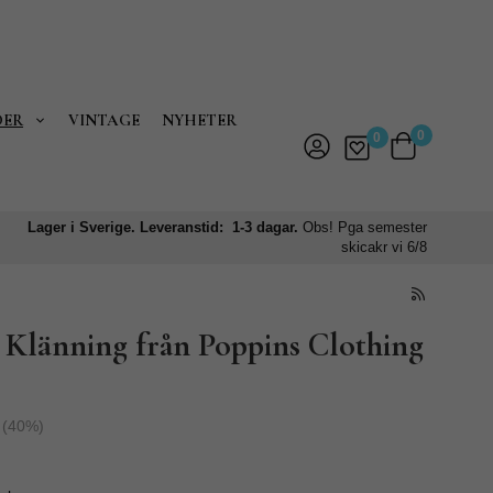
DER
VINTAGE
NYHETER
0
0
Lager i Sverige. Leveranstid: 1-3 dagar.
Obs! Pga semester
skicakr vi 6/8
 Klänning från Poppins Clothing
(
40
%)