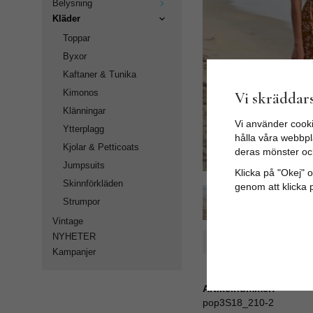
Belysning
Kläder
Toppar
Byxor
Kaftaner & Tunika
Kimonos
Vi skräddars
Klänningar
Vi använder cooki
Ytterplagg
hålla våra webbpla
Kjolar & Petticoats
deras mönster oc
Jumpsuits
Klicka på "Okej" om
Skinnförkläden
genom att klicka 
Strumpor
Vintage
NYHETER
Spara som favorit
Kampanjer
Artikelnummer:
pop3S18_210-2