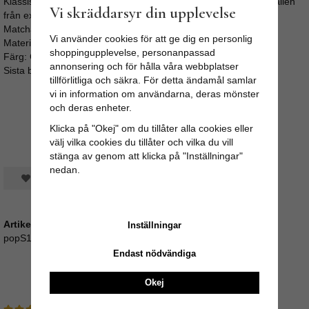
Klassisk klänning i 40-tals stil som kan användas till många tillfällen
Vi skräddarsyr din upplevelse
f
rån exklusiva Poppins Clothing.
Matchande klädda knappar och vid kjol.
Vi använder cookies för att ge dig en personlig
Material: 100% Bomull
shoppingupplevelse, personanpassad
Färg: Grön botten med mönster av blommor som på bilderna
annonsering och för hålla våra webbplatser
Sista bilden är storleksguide med mått.
tillförlitliga och säkra. För detta ändamål samlar
vi in information om användarna, deras mönster
och deras enheter.
Klicka på "Okej" om du tillåter alla cookies eller
välj vilka cookies du tillåter och vilka du vill
stänga av genom att klicka på "Inställningar"
nedan.
Spara som favorit
Artikelnummer:
Inställningar
popS18_160_EG-S
Endast nödvändiga
Recensioner
Okej