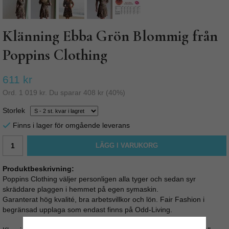
Klänning Ebba Grön Blommig från
Poppins Clothing
611 kr
Ord.
1 019 kr
. Du sparar
408 kr
(
40
%)
Storlek
Finns i lager för omgående leverans
LÄGG I VARUKORG
Produktbeskrivning:
Poppins Clothing väljer personligen alla tyger och sedan syr
skräddare plaggen i hemmet på egen symaskin.
Garanterat hög kvalité, bra arbetsvillkor och lön. Fair Fashion i
begränsad upplaga som endast finns på Odd-Living.