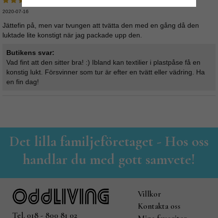
2020-07-16
Jättefin på, men var tvungen att tvätta den med en gång då den
luktade lite konstigt när jag packade upp den.
Butikens svar:
Vad fint att den sitter bra! :) Ibland kan textilier i plastpåse få en
konstig lukt. Försvinner som tur är efter en tvätt eller vädring. Ha
en fin dag!
Det lilla familjeföretaget - Hos oss
handlar du med gott samvete!
Villkor
Kontakta oss
Tel. 018 - 800 81 02