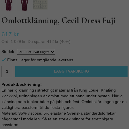
Omlottklänning, Cecil Dress Fuji
617 kr
Ord.
1 029 kr
. Du sparar
412 kr
(
40
%)
Storlek
Finns i lager för omgående leverans
LÄGG I VARUKORG
Produktbeskrivning:
En härlig klänning i stretchigt material från King Louie. Knälång
klockkjol, urringningen är omlott med ett band under bysten. Härlig
klänning aom funkar både på jobb och fest. Omlottskärningen ger en
väldigt bra passform till de flesta figurer.
Material: 95% viscose, 5% elastane Svenska standardstorlekar,
något stor i modellen. Så ta en storlek mindre för stretchigare
passform.