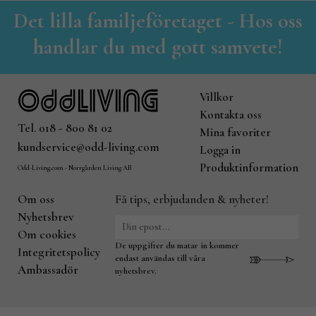
Det lilla familjeföretaget - Hos oss
handlar du med gott samvete!
Villkor
Kontakta oss
Tel. 018 - 800 81 02
Mina favoriter
kundservice@odd-living.com
Logga in
Produktinformation
Odd-Living.com - Norrgården Living AB
Om oss
Få tips, erbjudanden & nyheter!
Nyhetsbrev
Om cookies
De uppgifter du matar in kommer
Integritetspolicy
endast användas till våra
Ambassadör
nyhetsbrev.