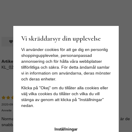
Vi skräddarsyr din upplevelse
Spara som favorit
Vi använder cookies för att ge dig en personlig
shoppingupplevelse, personanpassad
Artikelnummer:
annonsering och för hålla våra webbplatser
KL_02203B-3
tillförlitliga och säkra. För detta ändamål samlar
vi in information om användarna, deras mönster
och deras enheter.
Recensioner
Klicka på "Okej" om du tillåter alla cookies eller
välj vilka cookies du tillåter och vilka du vill
stänga av genom att klicka på "Inställningar"
2020-09-05
nedan.
Annelie
Normal i storleken tycker jag. Sen måste jag säga att odd-living är de
snabbaste jag varit med om
Inställningar