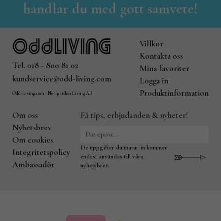
handlar du med gott samvete!
Villkor
Kontakta oss
Tel. 018 - 800 81 02
Mina favoriter
kundservice@odd-living.com
Logga in
Produktinformation
Odd-Living.com - Norrgården Living AB
Om oss
Få tips, erbjudanden & nyheter!
Nyhetsbrev
Om cookies
De uppgifter du matar in kommer
Integritetspolicy
endast användas till våra
Ambassadör
nyhetsbrev.