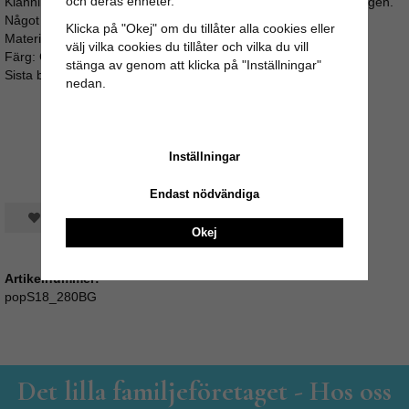
och deras enheter.
Klänning med cirelkjol, ärm och nätt urringning. Dragkedja i ryggen.
Något stretchigt material för bättre passform.
Klicka på "Okej" om du tillåter alla cookies eller
Material: 97% bomull 3% spandex
välj vilka cookies du tillåter och vilka du vill
Färg: Grön blommig
stänga av genom att klicka på "Inställningar"
Sista bilden är storleksguide med mått
nedan.
Inställningar
Endast nödvändiga
Spara som favorit
Okej
Artikelnummer:
popS18_280BG
Det lilla familjeföretaget - Hos oss