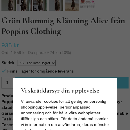
Grön Blommig Klänning Alice från
Poppins Clothing
935 kr
Ord.
1 559 kr
. Du sparar
624 kr
(
40
%)
Storlek
Finns i lager för omgående leverans
LÄGG I VARUKORG
Vi skräddarsyr din upplevelse
Produktbeskrivning:
Vi använder cookies för att ge dig en personlig
Poppins Clothing väljer personligen alla tyger och sedan syr
shoppingupplevelse, personanpassad
skräddare plaggen i hemmet på egen symaskin.
annonsering och för hålla våra webbplatser
Garanterat hög kvalité, bra arbetsvillkor och lön, sk Sustainable
tillförlitliga och säkra. För detta ändamål samlar
Fashion. Limited Edition som endast finns på Odd-Living.
vi in information om användarna, deras mönster
Fantastisk fin
klänning f
rån exklusiva Poppins Clothing.