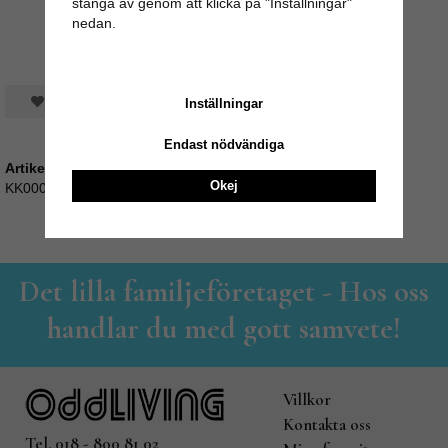
stänga av genom att klicka på "Inställningar"
nedan.
Spara som favorit
Inställningar
Endast nödvändiga
Artikelnummer:
Okej
KK000489-6
Det lilla familjeföretaget - Hos oss
handlar du med gott samvete!
Villkor
Kontakta oss
Tel. 018 - 800 81 02