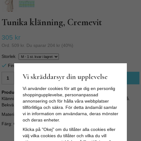
Tunika klänning, Cremevit
305 kr
Ord.
509 kr
. Du sparar
204 kr
(
40
%)
Storlek
Finns i lager för omgående leverans
Vi skräddarsyr din upplevelse
LÄGG I VARUKORG
Vi använder cookies för att ge dig en personlig
Produktbeskrivning:
shoppingupplevelse, personanpassad
Klänning / Tunika, Jeanette Lös och ledig klänning i bomullstrikå.
annonsering och för hålla våra webbplatser
Bekväm tröja i a-linjeform
tillförlitliga och säkra. För detta ändamål samlar
vi in information om användarna, deras mönster
Material: 95% bomull och 5% elastan.
och deras enheter.
Färg: Cream, som på bilden
Klicka på "Okej" om du tillåter alla cookies eller
välj vilka cookies du tillåter och vilka du vill