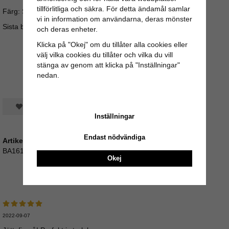
tillförlitliga och säkra. För detta ändamål samlar
Färg: Svart
vi in information om användarna, deras mönster
Sista bilden är storleksguide med mått.
och deras enheter.
Klicka på "Okej" om du tillåter alla cookies eller
välj vilka cookies du tillåter och vilka du vill
stänga av genom att klicka på "Inställningar"
nedan.
Spara som favorit
Inställningar
Endast nödvändiga
Artikelnummer:
BA161_SK2278SV-2
Okej
Recensioner
2022-09-07