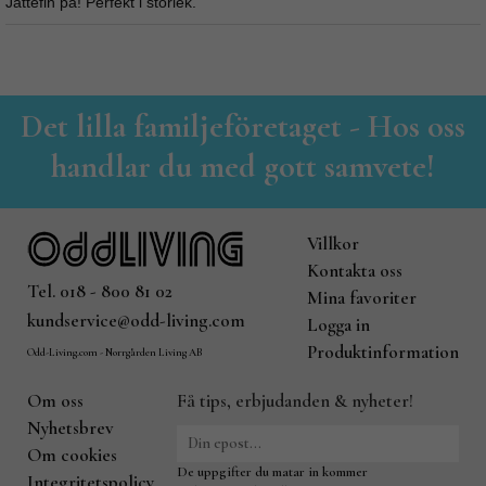
Jättefin på! Perfekt i storlek.
Det lilla familjeföretaget - Hos oss
handlar du med gott samvete!
Villkor
Kontakta oss
Tel. 018 - 800 81 02
Mina favoriter
kundservice@odd-living.com
Logga in
Produktinformation
Odd-Living.com - Norrgården Living AB
Om oss
Få tips, erbjudanden & nyheter!
Nyhetsbrev
Om cookies
De uppgifter du matar in kommer
Integritetspolicy