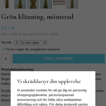
Grön klänning, mönstrad
617 kr
Ord.
1 029 kr
. Du sparar
412 kr
(
40
%)
Storlek
Finns i lager för omgående leverans
LÄGG I VARUKORG
Produktbeskrivning:
Katrina Fruit Jungle Swing dress, är en härlig klänning i fantastiska
färger från märket Collectif. Exotiska frukter mönstrar denna sköna
Vi skräddarsyr din upplevelse
halternecksklänning.
Vi använder cookies för att ge dig en personlig
Knytbara axelband som kan justeras i längd. Faller till ungefär vaden
shoppingupplevelse, personanpassad
med en fantastisk volangfåll och volang nederst. Har fickor!
annonsering och för hålla våra webbplatser
Matchande knuten är en fin detalj i midjan.
tillförlitliga och säkra. För detta ändamål samlar