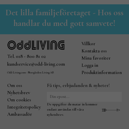
Det lilla familjeföretaget - Hos oss
handlar du med gott samvete!
Villkor
Kontakta oss
Tel. 018 - 800 81 02
Mina favoriter
kundservice@odd-living.com
Logga in
Produktinformation
Odd-Living.com - Norrgården Living AB
Om oss
Få tips, erbjudanden & nyheter!
Nyhetsbrev
Om cookies
De uppgifter du matar in kommer
Integritetspolicy
endast användas till våra
Ambassadör
nyhetsbrev.