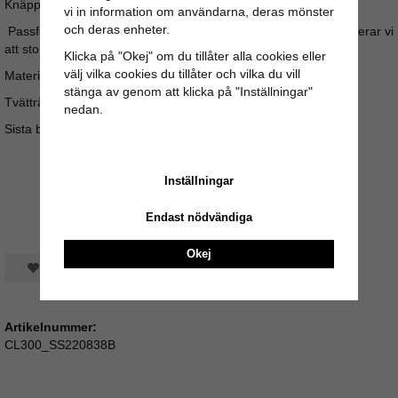
Knäpps med täckt dragkedja bak..
vi in information om användarna, deras mönster
och deras enheter.
Passformsråd: Om du ligger mittemellan storlekar rekommenderar vi
att storleken minskas.
Klicka på "Okej" om du tillåter alla cookies eller
välj vilka cookies du tillåter och vilka du vill
Material: 100% viskos
stänga av genom att klicka på "Inställningar"
Tvättråd: Kan tvättas i maskin i 30 grader
nedan.
Sista bilden är storleksguide
Inställningar
Endast nödvändiga
Okej
Spara som favorit
Artikelnummer:
CL300_SS220838B