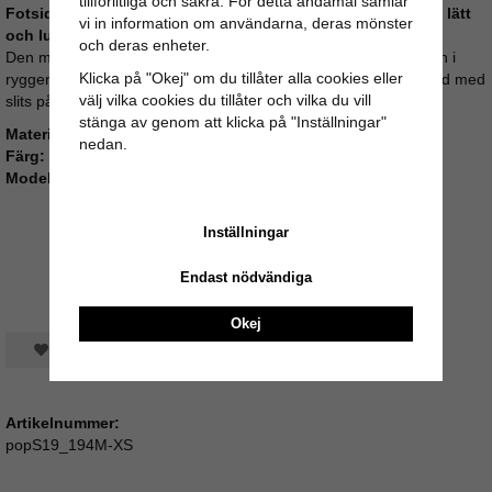
tillförlitliga och säkra. För detta ändamål samlar
Fotsid sommarklänning “Sara” från Poppins Clothing – en lätt
vi in information om användarna, deras mönster
och luftig maxiklänning i 100 % bomull.
och deras enheter.
Den mönstrade klänningen har knytband på axlarna och stretch i
Klicka på "Okej" om du tillåter alla cookies eller
ryggen för en snygg och bekväm passform. Klänningen är fotsid med
välj vilka cookies du tillåter och vilka du vill
slits på båda sidor, vilket ger en elegant och somrig look.
stänga av genom att klicka på "Inställningar"
Material:
100 % bomull
nedan.
Färg:
Mönstrad
Modell:
162 cm lång, bär storlek S
Inställningar
Endast nödvändiga
Okej
Spara som favorit
Artikelnummer:
popS19_194M-XS