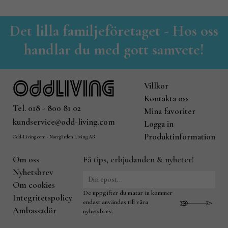
Det lilla familjeföretaget - Hos oss
handlar du med gott samvete!
Villkor
Kontakta oss
Tel. 018 - 800 81 02
Mina favoriter
kundservice@odd-living.com
Logga in
Produktinformation
Odd-Living.com - Norrgården Living AB
Om oss
Få tips, erbjudanden & nyheter!
Nyhetsbrev
Om cookies
De uppgifter du matar in kommer
Integritetspolicy
endast användas till våra
Ambassadör
nyhetsbrev.