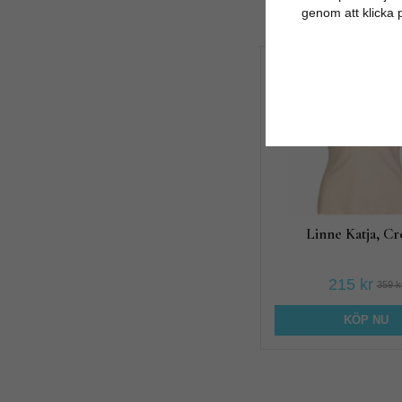
genom att klicka 
40%
Linne Katja, C
215 kr
359 k
KÖP NU