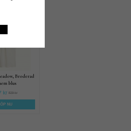
produkt
Meadow, Broderad
hem blus
 kr
829 kr
KÖP NU