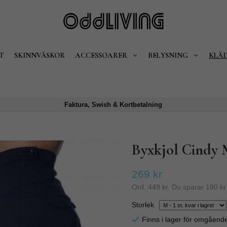
T
SKINNVÄSKOR
ACCESSOARER
BELYSNING
KLÄ
Faktura, Swish & Kortbetalning
Byxkjol Cindy 
269 kr
Ord.
449 kr
. Du sparar
180 kr
Storlek
Finns i lager för omgåend