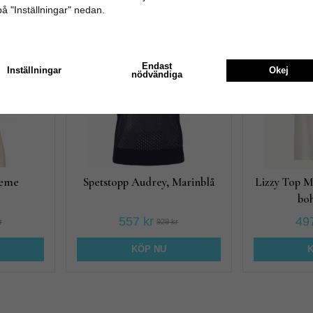
på "Inställningar" nedan.
Rekommenderade tillbehör till denna 
40%
40%
Endast
Inställningar
Okej
nödvändiga
reme
Spetstopp Audrey, Marinblå
Lizzy Top 
bo
557 kr
497
r
929 kr
KÖP NU