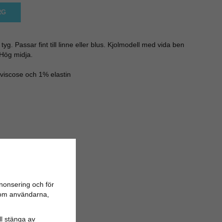
RG
yg. Passar fint till linne eller blus. Kjolmodell med vida ben
 Hög midja.
viscose och 1% elastin
nonsering och för
n om användarna,
ill stänga av