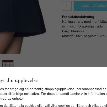
LÄGG I VARUKO
Produktbeskrivning:
Härliga shorts med marinblått t
och fickor. Dragkedja i sidan.
Färg: Marinblå
Material: 65% polyester, 32% 
yr din upplevelse
es för att ge dig en personlig shoppingupplevelse, personanpassad an
tser tillförlitliga och säkra. För detta ändamål samlar vi in informatio
h deras enheter.
 du tillåter alla cookies eller välj vilka cookies du tillåter och vilka du v