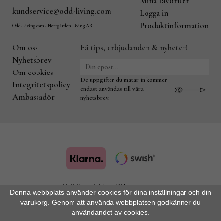
Mina favoriter
kundservice@odd-living.com
Logga in
Produktinformation
Odd-Living.com - Norrgården Living AB
Om oss
Få tips, erbjudanden & nyheter!
Nyhetsbrev
Om cookies
De uppgifter du matar in kommer
Integritetspolicy
endast användas till våra
Ambassadör
nyhetsbrev.
Drift & produktion:
Wikinggruppen
Denna webbplats använder cookies för dina inställningar och din
varukorg. Genom att använda webbplatsen godkänner du
användandet av cookies.