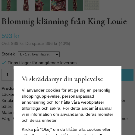
Blommig klänning från King Louie
593 kr
Ord.
989 kr
. Du sparar
396 kr
(
40
%)
Storlek
Finns i lager för omgående leverans
LÄGG I VARUKORG
Vi skräddarsyr din upplevelse
Produktbeskrivning:
Vi använder cookies för att ge dig en personlig
Läcker klänning med fint mönster av blommor och påfåglar.
shoppingupplevelse, personanpassad
Kinakrage med en liten klädd knapp. Något stretchigt material för
annonsering och för hålla våra webbplatser
bättre passform och lätt utställd kjol.
tillförlitliga och säkra. För detta ändamål samlar
Material: 95% viscose, 5% elastane
vi in information om användarna, deras mönster
Färg: Cherise Red, Burgundy med mönster av fåglar och blommor
och deras enheter.
Klicka på "Okej" om du tillåter alla cookies eller