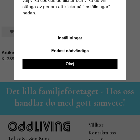
välj vilka cookies du tillåter och vilka du vill
stänga av genom att klicka på "Inställningar"
nedan.
Spara som favorit
Inställningar
Endast nödvändiga
Artikelnummer:
KL339_04009-L
Okej
Det lilla familjeföretaget - Hos oss
handlar du med gott samvete!
Villkor
Kontakta oss
Tel. 018 - 800 81 02