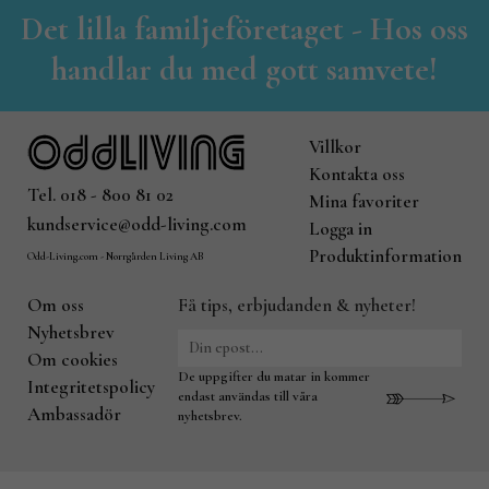
Det lilla familjeföretaget - Hos oss
handlar du med gott samvete!
Villkor
Kontakta oss
Tel. 018 - 800 81 02
Mina favoriter
kundservice@odd-living.com
Logga in
Produktinformation
Odd-Living.com - Norrgården Living AB
Om oss
Få tips, erbjudanden & nyheter!
Nyhetsbrev
Om cookies
De uppgifter du matar in kommer
Integritetspolicy
endast användas till våra
Ambassadör
nyhetsbrev.