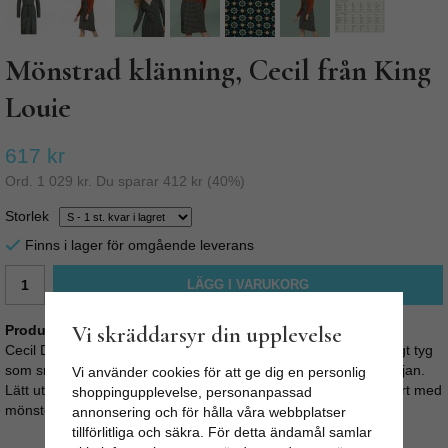
Mönstrad klänning, Cecil från King
Louie
617 kr
Ord.
1 029 kr
. Du sparar
412 kr
(
40
%)
Storlek
Finns i lager för omgående leverans
LÄGG I VARUKORG
Vi skräddarsyr din upplevelse
Produktbeskrivning:
Cecil Dress Spectacle från King Louie. Härlig klänning i strechigt tyg
som smiter åt fint i midjan. Omlottskärning samt knytband i midjan.
Vi använder cookies för att ge dig en personlig
Lätt utställd kjol. Material: 95% viscose, 5% elastane Färg: Svart med
shoppingupplevelse, personanpassad
mönster Sista bilden är storleksguide
annonsering och för hålla våra webbplatser
tillförlitliga och säkra. För detta ändamål samlar