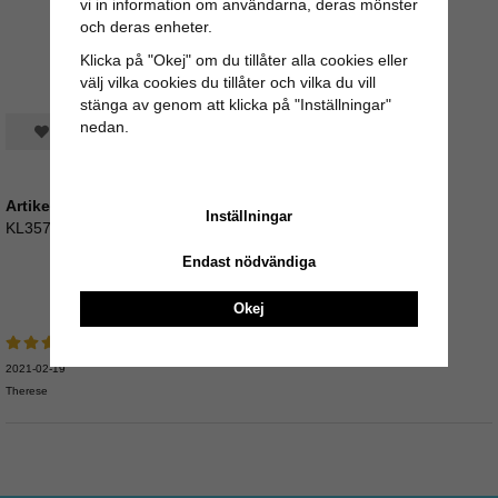
vi in information om användarna, deras mönster
och deras enheter.
Klicka på "Okej" om du tillåter alla cookies eller
välj vilka cookies du tillåter och vilka du vill
stänga av genom att klicka på "Inställningar"
nedan.
Spara som favorit
Artikelnummer:
Inställningar
KL357_03290-1
Endast nödvändiga
Recensioner
Okej
2021-02-19
Therese