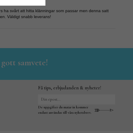
nars ha svårt att hitta klänningar som passar men denna satt
men. Väldigt snabb leverans!
 gott samvete!
Få tips, erbjudanden & nyheter!
De uppgifter du matar in kommer
endast användas till våra nyhetsbrev.