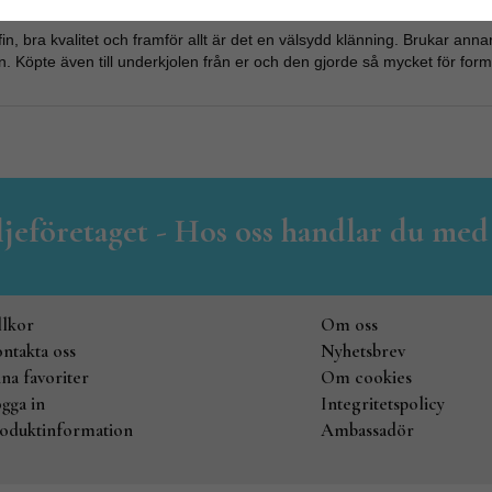
fin, bra kvalitet och framför allt är det en välsydd klänning. Brukar an
. Köpte även till underkjolen från er och den gjorde så mycket för for
iljeföretaget - Hos oss handlar du med
llkor
Om oss
ntakta oss
Nyhetsbrev
na favoriter
Om cookies
gga in
Integritetspolicy
oduktinformation
Ambassadör