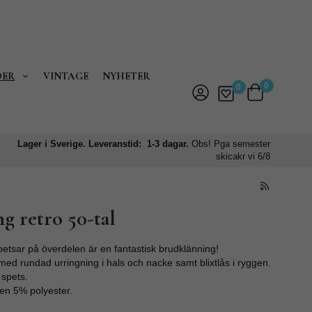
DER
VINTAGE
NYHETER
0
0
Lager i Sverige. Leveranstid: 1-3 dagar.
Obs! Pga semester
skicakr vi 6/8
g retro 50-tal
petsar på överdelen är en fantastisk brudklänning!
d rundad urringning i hals och nacke samt blixtlås i ryggen.
 spets.
en 5% polyester.