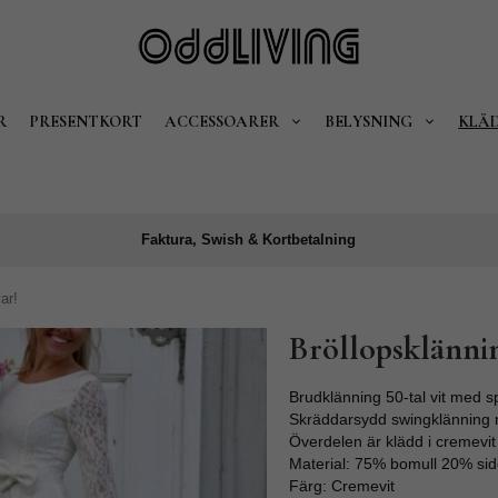
R
PRESENTKORT
ACCESSOARER
BELYSNING
KLÄ
Faktura, Swish & Kortbetalning
ar!
Bröllopsklännin
Brudklänning 50-tal vit med s
Skräddarsydd swingklänning me
Överdelen är klädd i cremevit
Material: 75% bomull 20% sid
Färg: Cremevit