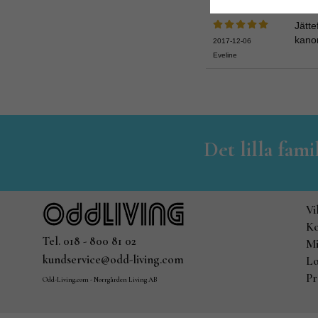
Jätte
kanon
2017-12-06
Eveline
Det lilla fam
Vi
Ko
Tel. 018 - 800 81 02
Mi
kundservice@odd-living.com
Lo
Pr
Odd-Living.com - Norrgården Living AB