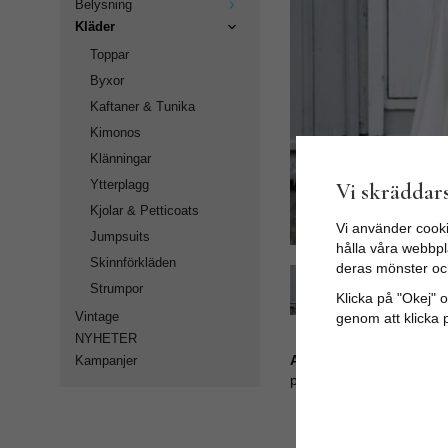
Belysning
Kläder
Toppar
Byxor
Kaftaner & Tunika
Kimonos
Klänningar
Ytterplagg
Vi skräddars
Kjolar & Petticoats
Vi använder cooki
Jumpsuits
hålla våra webbpla
Skinnförkläden
deras mönster oc
Strumpor
Klicka på "Okej" om
Vintage
genom att klicka 
NYHETER
Artikelnummer:
Kampanjer
pop96_282