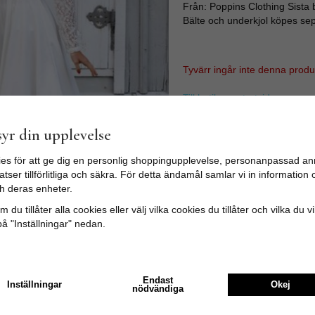
Från: Poppins Clothing Sista 
Bälte och underkjol köpes sep
Tyvärr ingår inte denna produkt 
Till butikens startsida »
Sitemap »
yr din upplevelse
es för att ge dig en personlig shoppingupplevelse, personanpassad an
tser tillförlitliga och säkra. För detta ändamål samlar vi in informatio
h deras enheter.
 du tillåter alla cookies eller välj vilka cookies du tillåter och vilka du v
på "Inställningar" nedan.
Endast
Inställningar
Okej
nödvändiga
Recensioner