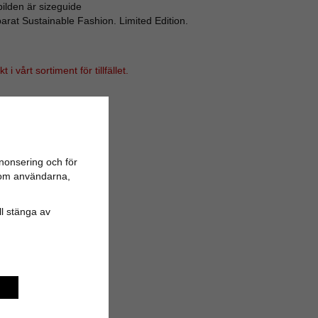
bilden är sizeguide
arat Sustainable Fashion. Limited Edition.
i vårt sortiment för tillfället.
nonsering och för
n om användarna,
ill stänga av