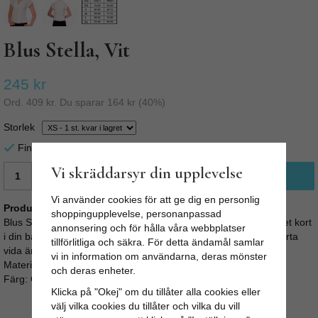
Blus Stella, Vit
245 kr
Ord.
409 kr
. Du sparar
164 kr
(
40
%)
Storlek
Finns i lager för omgående leverans
Vi skräddarsyr din upplevelse
LÄGG I VARUKORG
Vi använder cookies för att ge dig en personlig
Produktbeskrivning:
shoppingupplevelse, personanpassad
Blus Stella är en klassisk blus som passar till det mesta, ett givet kort
annonsering och för hålla våra webbplatser
i din basgarderob. Härligt tyg med lite stretch som sitter fint. Korta
tillförlitliga och säkra. För detta ändamål samlar
vida ärmar samt krage. Tygklädda knappar fram.
vi in information om användarna, deras mönster
Material: 100% polyester
och deras enheter.
Färg: Off-white
Klicka på "Okej" om du tillåter alla cookies eller
välj vilka cookies du tillåter och vilka du vill