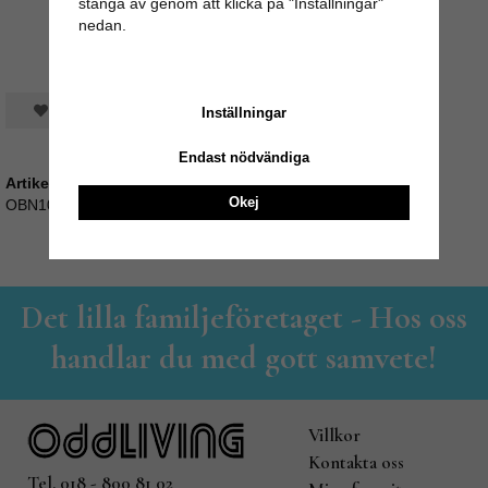
stänga av genom att klicka på "Inställningar"
nedan.
Spara som favorit
Inställningar
Endast nödvändiga
Artikelnummer:
Okej
OBN1032
Det lilla familjeföretaget - Hos oss
handlar du med gott samvete!
Villkor
Kontakta oss
Tel. 018 - 800 81 02