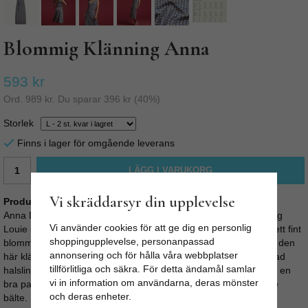
Blommig Klänning Anna
593 kr
Ord.
989 kr
. Du sparar
396 kr
(
40
%)
Storlek
Finns i lager för omgående leverans
LÄGG I VARUKORG
Vi skräddarsyr din upplevelse
Produktbeskrivning:
Anna Dress Mayfair, Blommig Klänning från det fina märket King
Vi använder cookies för att ge dig en personlig
Louie i Amsterdam. Denna klänning är skuren i A-linje och har ett fint
shoppingupplevelse, personanpassad
blommigt mönster och stretchigt tyg. Den vackra silhuetten gör den
annonsering och för hålla våra webbplatser
här klänningen utmärkt för sommarfester. Gjord med en V-ringad
tillförlitliga och säkra. För detta ändamål samlar
halslinning fram och bak och vid kjol. Midja med söm, vilket ger en
vi in information om användarna, deras mönster
bra passform. Perfekt med klackskor eller sandaler. Matchande
och deras enheter.
bälte.