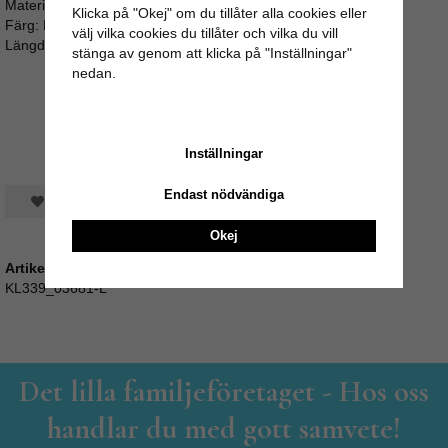
Material: 95% viscose, 5% elastane
Klicka på "Okej" om du tillåter alla cookies eller
Färg: Blå med blommönster
välj vilka cookies du tillåter och vilka du vill
Längd i storl M: 115 cm
stänga av genom att klicka på "Inställningar"
nedan.
Inställningar
Endast nödvändiga
Spara som favorit
Okej
Artikelnummer:
KL339_03681-L
Det lilla familjeföretaget - Hos oss
handlar du med gott samvete!