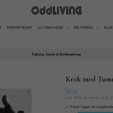
R
PRESENTKORT
ACCESSOARER
BELYSNING
KLÄ
Faktura, Swish & Kortbetalning
Krok med Tum
55 kr
Ord.
69 kr
. Du sparar
14 kr
(
2
Finns i lager för omgåend