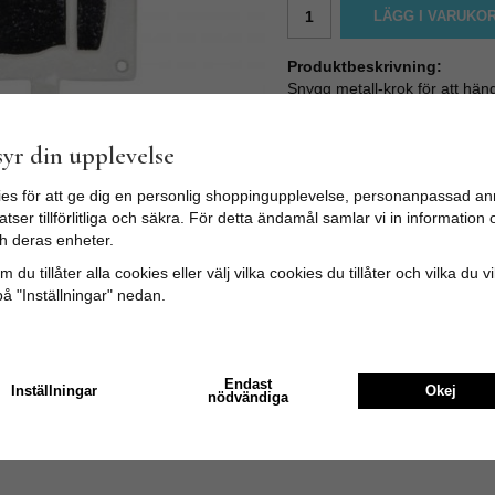
LÄGG I VARUKO
Produktbeskrivning:
Snygg metall-krok för att häng
Kroken har en skylt med "tum
Storlek:
yr din upplevelse
Bredd: 8cm / Höjd: 12cm / Dj
es för att ge dig en personlig shoppingupplevelse, personanpassad an
tser tillförlitliga och säkra. För detta ändamål samlar vi in informatio
h deras enheter.
 du tillåter alla cookies eller välj vilka cookies du tillåter och vilka du v
på "Inställningar" nedan.
Endast
Inställningar
Okej
nödvändiga