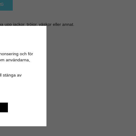
RG
a upp jackor, tröjor, väskor eller annat.
me-upp" motiv.
up: 3cm
nonsering och för
n om användarna,
ill stänga av