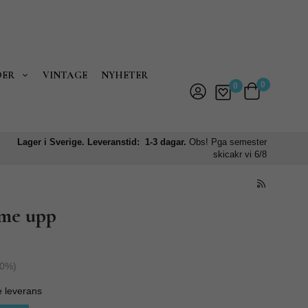
DER
VINTAGE
NYHETER
0
0
Lager i Sverige. Leveranstid: 1-3 dagar.
Obs! Pga semester
skicakr vi 6/8
me upp
0
%)
e leverans