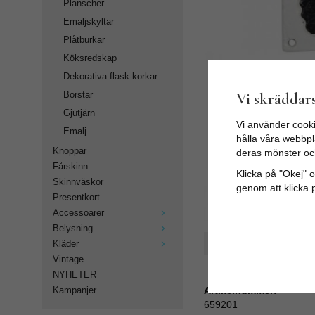
Planscher
Emaljskyltar
Plåtburkar
Köksredskap
Dekorativa flask-korkar
Vi skräddars
Borstar
Gjutjärn
Vi använder cooki
Emalj
hålla våra webbpla
Knoppar
deras mönster oc
Fårskinn
Klicka på "Okej" om
Skinnväskor
genom att klicka 
Presentkort
Accessoarer
Belysning
Spara som favorit
Kläder
Vintage
NYHETER
Artikelnummer:
Kampanjer
659201