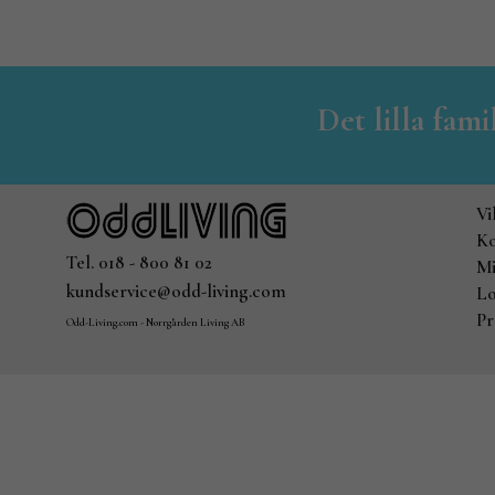
Det lilla fam
Vi
Ko
Tel. 018 - 800 81 02
Mi
kundservice@odd-living.com
Lo
Pr
Odd-Living.com - Norrgården Living AB