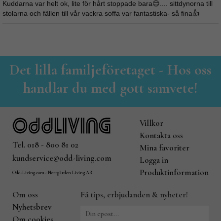
Kuddarna var helt ok, lite för hårt stoppade bara😊.... sittdynorna till
stolarna och fällen till vår vackra soffa var fantastiska- så fina👍
Det lilla familjeföretaget - Hos oss
handlar du med gott samvete!
Villkor
Kontakta oss
Tel. 018 - 800 81 02
Mina favoriter
kundservice@odd-living.com
Logga in
Produktinformation
Odd-Living.com - Norrgården Living AB
Om oss
Få tips, erbjudanden & nyheter!
Nyhetsbrev
Om cookies