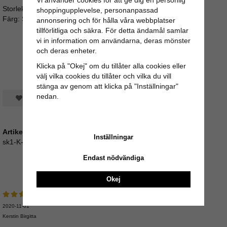
Vi använder cookies för att ge dig en personlig
Storlek: 40 x 40 cm (Inklusive ull)
shoppingupplevelse, personanpassad
Färg: Svart (naturligt, ej färgat)
annonsering och för hålla våra webbplatser
tillförlitliga och säkra. För detta ändamål samlar
vi in information om användarna, deras mönster
och deras enheter.
Klicka på "Okej" om du tillåter alla cookies eller
välj vilka cookies du tillåter och vilka du vill
stänga av genom att klicka på "Inställningar"
nedan.
Spara som favorit
Artikelnummer:
Inställningar
sk1-K-kudd
Endast nödvändiga
Recensioner
Okej
2020-11-01
Kerstin Birgitta