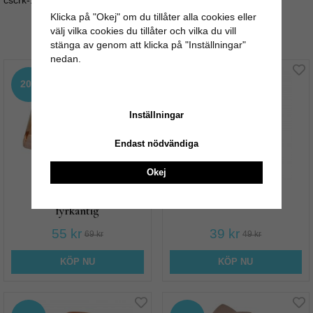
cscrk-173/175
Klicka på "Okej" om du tillåter alla cookies eller
välj vilka cookies du tillåter och vilka du vill
Andra köpte även
stänga av genom att klicka på "Inställningar"
nedan.
20%
20%
Inställningar
Endast nödvändiga
Okej
Glasknopp - Rosa
Glasknopp - Rosa
fyrkantig
55 kr
39 kr
69 kr
49 kr
KÖP NU
KÖP NU