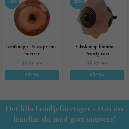
20%
20%
Byråknopp - Rosa prisma,
Glasknopp blomma -
fasetter
Frostig rosa
39 kr
39 kr
49 kr
49 kr
KÖP NU
KÖP NU
Det lilla familjeföretaget - Hos oss
handlar du med gott samvete!