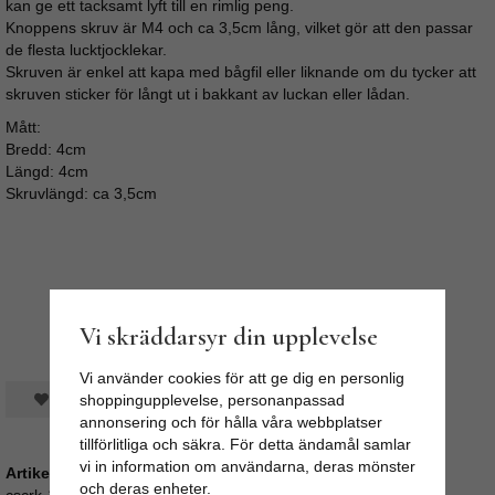
kan ge ett tacksamt lyft till en rimlig peng.
Knoppens skruv är M4 och ca 3,5cm lång, vilket gör att den passar
de flesta lucktjocklekar.
Skruven är enkel att kapa med bågfil eller liknande om du tycker att
skruven sticker för långt ut i bakkant av luckan eller lådan.
Mått:
Bredd: 4cm
Längd: 4cm
Skruvlängd: ca 3,5cm
Vi skräddarsyr din upplevelse
Vi använder cookies för att ge dig en personlig
Spara som favorit
shoppingupplevelse, personanpassad
annonsering och för hålla våra webbplatser
tillförlitliga och säkra. För detta ändamål samlar
vi in information om användarna, deras mönster
Artikelnummer:
och deras enheter.