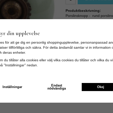
Produktbeskrivning:
Porslinsknopp - rund porslins
Att byta knopp på byrån, skåp
till en rimlig peng.
Knoppens skruv är M4 och ca 3
yr din upplevelse
Skruven är enkel att kapa med 
långt ut i bakkant av luckan el
es för att ge dig en personlig shoppingupplevelse, personanpassad an
tser tillförlitliga och säkra. För detta ändamål samlar vi in informatio
Mått:
h deras enheter.
Bredd: 4cm
Längd: 4cm
 du tillåter alla cookies eller välj vilka cookies du tillåter och vilka du v
Skruvlängd: ca 3,5cm
på "Inställningar" nedan.
Endast
Inställningar
Okej
nödvändiga