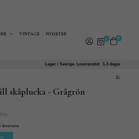
DER
VINTAGE
NYHETER
0
0
Lager i Sverige. Leveranstid: 1-3 dagar
ill skåplucka - Grågrön
0
%)
e leverans
RG