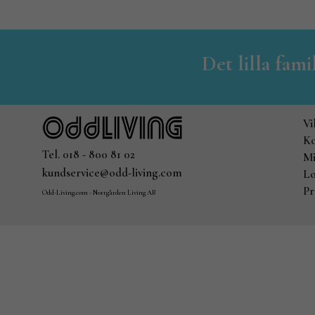
Det lilla fam
Vi
Ko
Tel. 018 - 800 81 02
Mi
kundservice@odd-living.com
Lo
Pr
Odd-Living.com - Norrgården Living AB