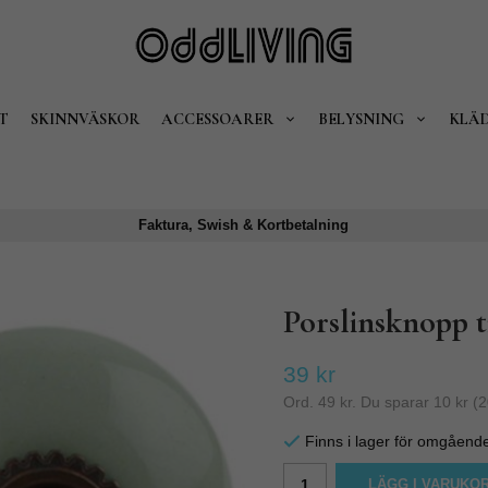
T
SKINNVÄSKOR
ACCESSOARER
BELYSNING
KLÄ
Faktura, Swish & Kortbetalning
Porslinsknopp t
39 kr
Ord.
49 kr
. Du sparar
10 kr
(
2
Finns i lager för omgåend
LÄGG I VARUKO