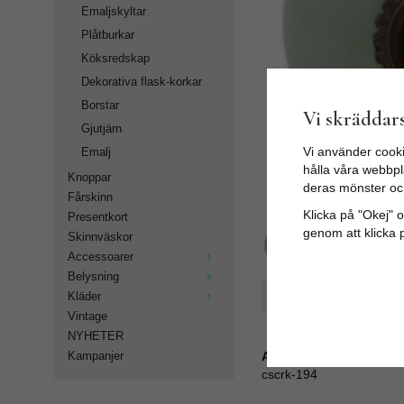
Emaljskyltar
Plåtburkar
Köksredskap
Dekorativa flask-korkar
Borstar
Vi skräddars
Gjutjärn
Vi använder cooki
Emalj
hålla våra webbpla
Knoppar
deras mönster oc
Fårskinn
Klicka på "Okej" om
Presentkort
genom att klicka 
Skinnväskor
Accessoarer
Belysning
Spara som favorit
Kläder
Vintage
NYHETER
Artikelnummer:
Kampanjer
cscrk-194