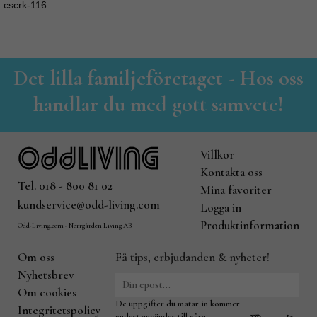
cscrk-116
Det lilla familjeföretaget - Hos oss
handlar du med gott samvete!
Villkor
Kontakta oss
Tel. 018 - 800 81 02
Mina favoriter
kundservice@odd-living.com
Logga in
Produktinformation
Odd-Living.com - Norrgården Living AB
Om oss
Få tips, erbjudanden & nyheter!
Nyhetsbrev
Om cookies
De uppgifter du matar in kommer
Integritetspolicy
endast användas till våra