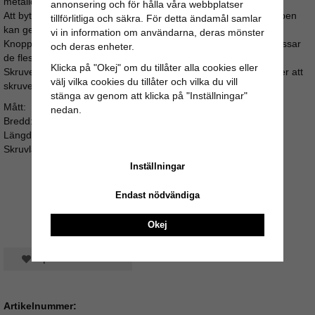
metalldetaljer.
annonsering och för hålla våra webbplatser
Att byta knopp på byrån, skåpluckorna i köket eller på garderoben
tillförlitliga och säkra. För detta ändamål samlar
kan ge ett tacksamt lyft till en rimlig peng.
vi in information om användarna, deras mönster
Knoppens skruv är M4 och ca 3,5cm lång, vilket gör att den passar
och deras enheter.
de flesta lucktjocklekar.
Klicka på "Okej" om du tillåter alla cookies eller
Skruven är enkel att kapa med bågfil eller liknande om du tycker att
välj vilka cookies du tillåter och vilka du vill
skruven sticker för långt ut i bakkant av luckan eller lådan.
stänga av genom att klicka på "Inställningar"
Mått:
nedan.
Bredd: 4cm
Längd: 4cm
Skruvlängd: ca 3,5cm
Inställningar
Endast nödvändiga
Okej
Spara som favorit
Artikelnummer: