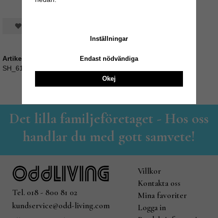
Spara som favorit
Inställningar
Artikelnummer:
Endast nödvändiga
SH_618035
Okej
Det lilla familjeföretaget - Hos oss
handlar du med gott samvete!
Villkor
Kontakta oss
Tel. 018 - 800 81 02
Mina favoriter
kundservice@odd-living.com
Logga in