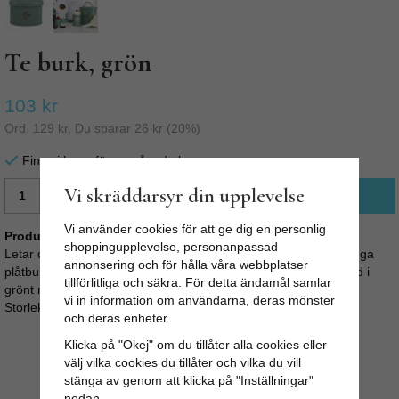
Te burk, grön
103 kr
Ord.
129 kr
. Du sparar
26 kr
(
20
%)
Finns i lager för omgående leverans
Vi skräddarsyr din upplevelse
LÄGG I VARUKORG
Vi använder cookies för att ge dig en personlig
Produktbeskrivning:
shoppingupplevelse, personanpassad
Letar du snygg förvaring för ditt te, då har du kommit rätt! Snygga
annonsering och för hålla våra webbplatser
plåtburk "Betty" i retrostil från Strömshaga. Plåtburken är lackad i
tillförlitliga och säkra. För detta ändamål samlar
grönt med handtag på locket.
vi in information om användarna, deras mönster
Storlek(cm) H:12 B:15 D:10
och deras enheter.
Klicka på "Okej" om du tillåter alla cookies eller
välj vilka cookies du tillåter och vilka du vill
stänga av genom att klicka på "Inställningar"
nedan.