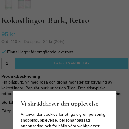
Kokosflingor Burk, Retro
95 kr
Ord.
119 kr
. Du sparar
24 kr
(
20
%)
Finns i lager för omgående leverans
LÄGG I VARUKORG
Produktbeskrivning:
Fin plåtburk, vit med rosa och gröna mönster för förvaring av
kokosflingor. Populär burk ur serien Tilda. Den tidstypiska
retrodesigen är också en fin inredningsdetalj och praktisk förvaring.
Vi skräddarsyr din upplevelse
Storlek: W 9,5 x H 15 cm
Färg: Rosa, turkos och vit.
Vi använder cookies för att ge dig en personlig
shoppingupplevelse, personanpassad
annonsering och för hålla våra webbplatser