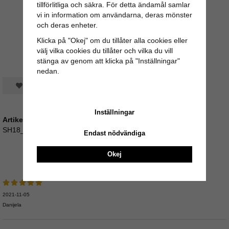
tillförlitliga och säkra. För detta ändamål samlar
vi in information om användarna, deras mönster
och deras enheter.
Klicka på "Okej" om du tillåter alla cookies eller
välj vilka cookies du tillåter och vilka du vill
stänga av genom att klicka på "Inställningar"
nedan.
Spara som favorit
Inställningar
Artikelnummer:
SH18_650709
Endast nödvändiga
Okej
Recensioner
2021-11-05
Danijela