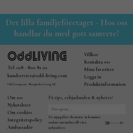
Det lilla familjeföretaget - Hos oss
handlar du med gott samvete!
Villkor
Kontakta oss
Tel. 018 - 800 81 02
Mina favoriter
kundservice@odd-living.com
Logga in
Produktinformation
Odd-Living.com - Norrgården Living AB
Om oss
Få tips, erbjudanden & nyheter!
Nyhetsbrev
Om cookies
De uppgifter du matar in kommer
Integritetspolicy
endast användas till våra
Ambassadör
nyhetsbrev.