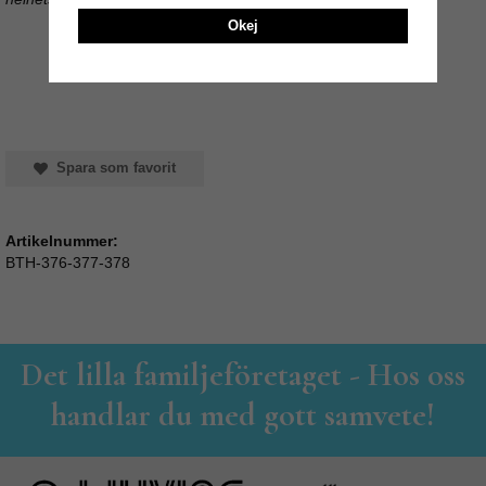
Okej
Spara som favorit
Artikelnummer:
BTH-376-377-378
Det lilla familjeföretaget - Hos oss
handlar du med gott samvete!