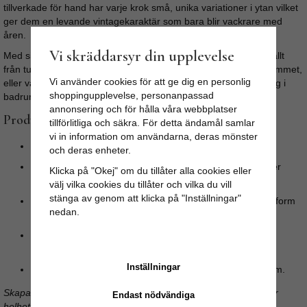
tillverkade för hand har varje krok små, unika variationer i ytan vilket
ger dem en levande vintagekaraktär som bara blir vackrare med
åren.
Vi skräddarsyr din upplevelse
Med sin generösa storlek passar de perfekt för att hänga upp allt
från tunga vinterjackor i hallen till mysiga morgonrockar i sovrummet,
Vi använder cookies för att ge dig en personlig
eller varför inte skapa en dekorativ och personlig handduksvägg i
shoppingupplevelse, personanpassad
badrummet?
annonsering och för hålla våra webbplatser
Produktinformation & Egenskaper
tillförlitliga och säkra. För detta ändamål samlar
vi in information om användarna, deras mönster
Antal:
Säljes i ett praktiskt 3-pack.
och deras enheter.
Material:
Handgjord solid metall med en varm och vacker
Klicka på "Okej" om du tillåter alla cookies eller
mässingsfinish.
välj vilka cookies du tillåter och vilka du vill
stänga av genom att klicka på "Inställningar"
Design:
Hamrad, rustik textur med en klassisk och rejäl form
nedan.
som passar i både moderna och lantliga hem.
Storlek:
11,60 cm (höjd) x 7,00 cm (bredd) – en perfekt,
iögonfallande storlek som tål att synas.
Inställningar
Mångsidighet:
Idealisk för hall, sovrum, kök eller badrum.
Skapa ordning med stil – en liten detalj som gör stor skillnad för
Endast nödvändiga
helhetsintrycket i rummet.