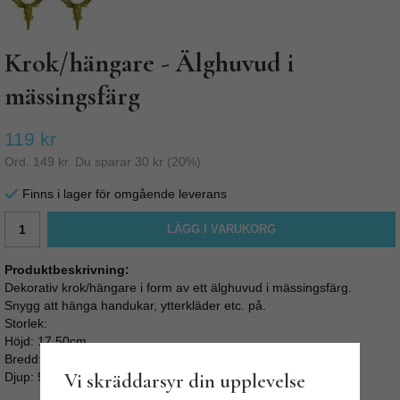
Krok/hängare - Älghuvud i
mässingsfärg
119 kr
Ord.
149 kr
. Du sparar
30 kr
(
20
%)
Finns i lager för omgående leverans
LÄGG I VARUKORG
Produktbeskrivning:
Dekorativ krok/hängare i form av ett älghuvud i mässingsfärg.
Snygg att hänga handukar, ytterkläder etc. på.
Storlek:
Höjd: 17.50cm
Bredd: 12.5cm
Vi skräddarsyr din upplevelse
Djup: 5cm