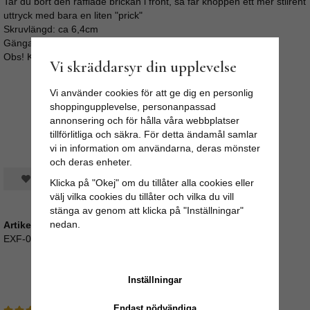
Tar du bort den räfflade brickan i front, så får knoppen ett mer stilrent
uttryck med bara en liten "prick"
Skruvlängd: ca 6,4cm
Gänga: M4 (4mm i diameter)
Obs! Knopp ingår ej!
Vi skräddarsyr din upplevelse
Vi använder cookies för att ge dig en personlig
shoppingupplevelse, personanpassad
annonsering och för hålla våra webbplatser
tillförlitliga och säkra. För detta ändamål samlar
vi in information om användarna, deras mönster
och deras enheter.
Spara som favorit
Klicka på "Okej" om du tillåter alla cookies eller
välj vilka cookies du tillåter och vilka du vill
stänga av genom att klicka på "Inställningar"
nedan.
Artikelnummer:
EXF-01/2826-silver-1
Medelbetyg
5
/5 baserat på
2
st röster.
Inställningar
Endast nödvändiga