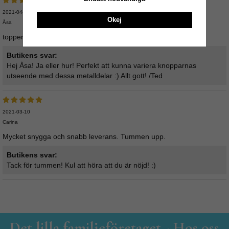
2021-04-30
Okej
Åsa
toppen att inte behöva köpa en helt ny knopp.
Butikens svar:
Hej Åsa! Ja eller hur! Perfekt att kunna variera knopparnas
utseende med dessa metalldelar :) Allt gott! /Ted
2021-03-10
Carina
Mycket snygga och snabb leverans. Tummen upp.
Butikens svar:
Tack för tummen! Kul att höra att du är nöjd! :)
Det lilla familjeföretaget - Hos oss