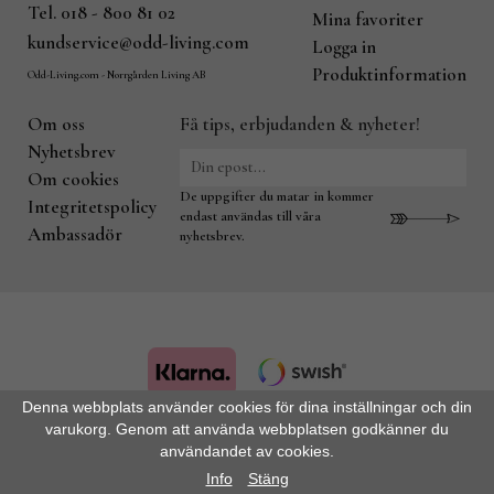
Tel. 018 - 800 81 02
Mina favoriter
kundservice@odd-living.com
Logga in
Produktinformation
Odd-Living.com - Norrgården Living AB
Om oss
Få tips, erbjudanden & nyheter!
Nyhetsbrev
Om cookies
De uppgifter du matar in kommer
Integritetspolicy
endast användas till våra
Ambassadör
nyhetsbrev.
Denna webbplats använder cookies för dina inställningar och din
varukorg. Genom att använda webbplatsen godkänner du
Drift & produktion:
Wikinggruppen
användandet av cookies.
Info
Stäng