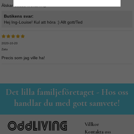
Älskar dessa krokar!!!😍
Butikens svar:
Hej Ing-Louise! Kul att höra :) Allt gott/Ted
2020-10-20
Zatu
Precis som jag ville ha!
Det lilla familjeföretaget - Hos oss
handlar du med gott samvete!
Villkor
Kontakta oss