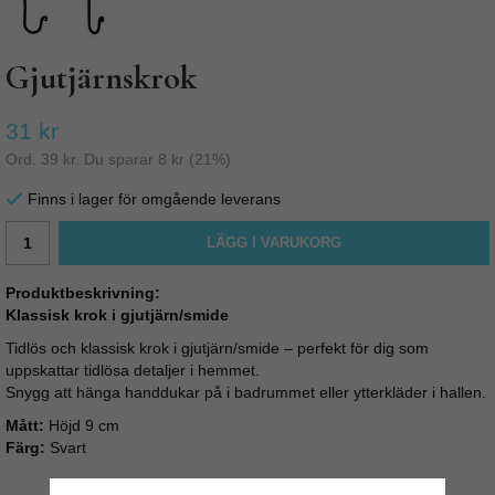
Gjutjärnskrok
31 kr
Ord.
39 kr
. Du sparar
8 kr
(
21
%)
Finns i lager för omgående leverans
LÄGG I VARUKORG
Produktbeskrivning:
Klassisk krok i gjutjärn/smide
Tidlös och klassisk krok i gjutjärn/smide – perfekt för dig som
uppskattar tidlösa detaljer i hemmet.
Snygg att hänga handdukar på i badrummet eller ytterkläder i hallen.
Mått:
Höjd 9 cm
Färg:
Svart