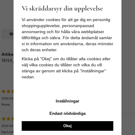
Vi skräddarsyr din upplevelse
Vi använder cookies för att ge dig en personlig
shoppingupplevelse, personanpassad
annonsering och för hålla våra webbplatser
Spara som favorit
tillförlitliga och säkra. För detta ändamål samlar
vi in information om användarna, deras mönster
och deras enheter.
Artikelnummer:
Klicka på "Okej" om du tillåter alla cookies eller
SH14_ 645907
välj vilka cookies du tillåter och vilka du vill
stänga av genom att klicka på "Inställningar"
Medelbetyg
5
/5 baserat på
3
st röster.
nedan.
2026-04-17
Inställningar
Beata
Endast nödvändiga
Okej
2021-02-12
Ing-Louise