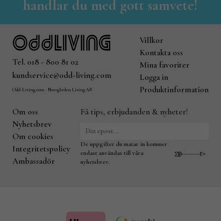
handlar du med gott samvete!
Villkor
Kontakta oss
Tel. 018 - 800 81 02
Mina favoriter
kundservice@odd-living.com
Logga in
Produktinformation
Odd-Living.com - Norrgården Living AB
Om oss
Få tips, erbjudanden & nyheter!
Nyhetsbrev
Om cookies
De uppgifter du matar in kommer
Integritetspolicy
endast användas till våra
Ambassadör
nyhetsbrev.