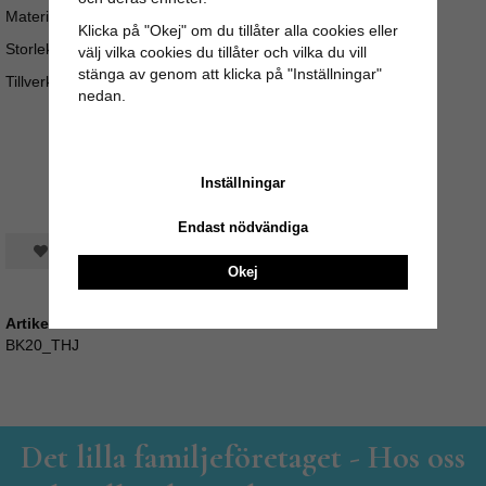
Material: Papper
Klicka på "Okej" om du tillåter alla cookies eller
Storlek: Höjd: 14 cm Längd utsträckt 60 cm
välj vilka cookies du tillåter och vilka du vill
stänga av genom att klicka på "Inställningar"
Tillverkad i Sverige.
nedan.
Inställningar
Endast nödvändiga
Spara som favorit
Okej
Artikelnummer:
BK20_THJ
Det lilla familjeföretaget - Hos oss