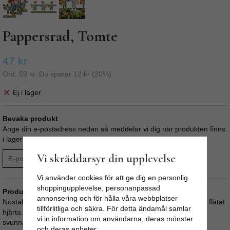
Pappersrad, Tomte
47 kr
Ord.
59 kr
. Du sparar
12 kr
(
20
%)
Ej i lager
Bevaka produkt
Ange din e-postadress nedan så meddelar vi dig när produkten finns
i lager! Din e-postadress sparas i upp till 180 dagar.
Vi skräddarsyr din upplevelse
BEVAKA
Vi använder cookies för att ge dig en personlig
shoppingupplevelse, personanpassad
Produktbeskrivning:
annonsering och för hålla våra webbplatser
Nostalgiskt julpynt i form av pappersrad med tomte som bär ett flätat
tillförlitliga och säkra. För detta ändamål samlar
hjärta. Klassiskt gammaldags julgranspynt som för tankarna till
vi in information om användarna, deras mönster
svunna tider.
och deras enheter.