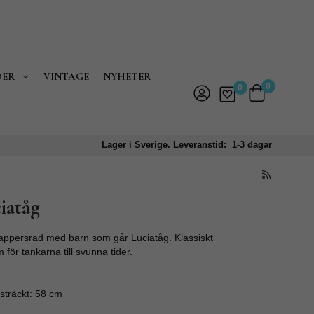
DER
VINTAGE
NYHETER
0
0
Lager i Sverige. Leveranstid: 1-3 dagar
iatåg
 pappersrad med barn som går Luciatåg. Klassiskt
ör tankarna till svunna tider.
sträckt: 58 cm