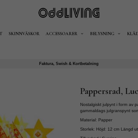
T
SKINNVÄSKOR
ACCESSOARER
BELYSNING
KLÄ
Faktura, Swish & Kortbetalning
Pappersrad, Luc
Nostalgiskt julpynt i form av
gammaldags julgranspynt som f
Material: Papper
Storlek: Höjd: 12 cm Längd ut