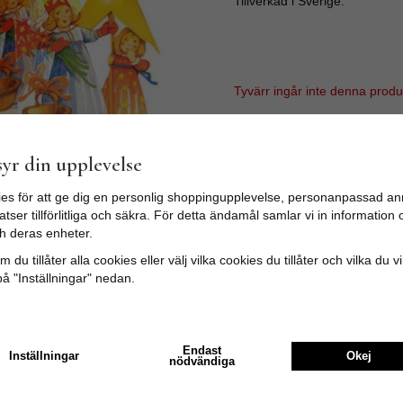
Tillverkad i Sverige.
Tyvärr ingår inte denna produkt 
Till butikens startsida »
yr din upplevelse
Sitemap »
es för att ge dig en personlig shoppingupplevelse, personanpassad an
tser tillförlitliga och säkra. För detta ändamål samlar vi in informatio
h deras enheter.
 du tillåter alla cookies eller välj vilka cookies du tillåter och vilka du v
på "Inställningar" nedan.
Endast
Inställningar
Okej
nödvändiga
Recensioner