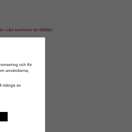
i vårt sortiment för tillfället.
nonsering och för
n om användarna,
ill stänga av