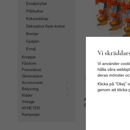
Emaljskyltar
Plåtburkar
Köksredskap
Dekorativa flask-korkar
Borstar
Gjutjärn
Emalj
Vi skräddars
Knoppar
Vi använder cooki
Fårskinn
hålla våra webbpla
Presentkort
deras mönster oc
Skinnväskor
Accessoarer
Klicka på "Okej" om
Belysning
genom att klicka 
Kläder
Artikelnummer:
Vintage
BK18_LT
NYHETER
Kampanjer