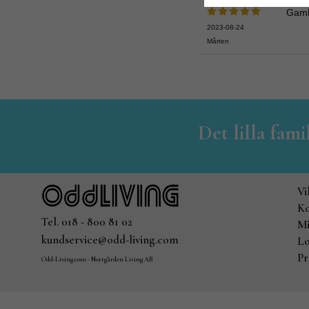
Gamla
2023-08-24
Mårten
Det lilla fam
Vi
Ko
Tel. 018 - 800 81 02
Mi
kundservice@odd-living.com
Lo
Pr
Odd-Living.com - Norrgården Living AB