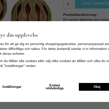
LÄGG I VARUKO
Produktbeskrivning:
En vacker glaskula som passar 
till gammaldags jul.
Klassisk julgranskula för den 
yr din upplevelse
Storlek: Ø 8 cm
es för att ge dig en personlig shoppingupplevelse, personanpassad an
Material: Glas
tser tillförlitliga och säkra. För detta ändamål samlar vi in informatio
h deras enheter.
Färg: Glittigt guld och röd
 du tillåter alla cookies eller välj vilka cookies du tillåter och vilka du v
Kommer i set om 4 i en specie
på "Inställningar" nedan.
Endast
Inställningar
Okej
nödvändiga