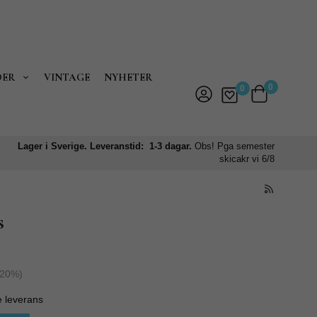
DER
VINTAGE
NYHETER
0
0
Lager i Sverige. Leveranstid: 1-3 dagar.
Obs! Pga semester
skicakr vi 6/8
s
20
%)
e leverans