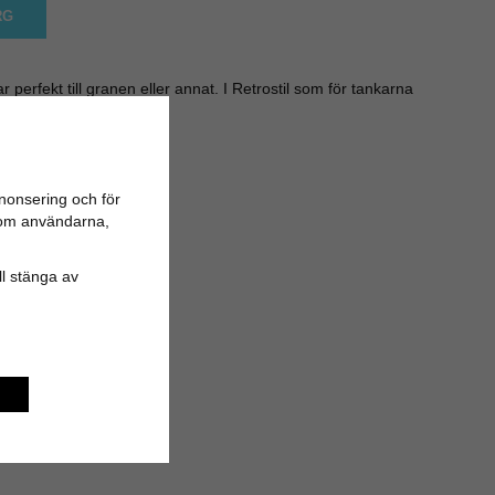
RG
perfekt till granen eller annat. I Retrostil som för tankarna
nostalgiska julkänslan.
nonsering och för
n om användarna,
ill stänga av
ll låda.