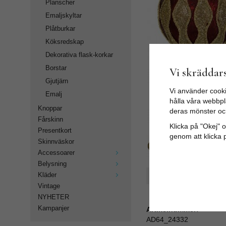
Planscher
Emaljskyltar
Plåtburkar
Köksredskap
Dekorativa flask-korkar
Borstar
Vi skräddars
Gjutjärn
Vi använder cooki
Emalj
hålla våra webbpla
Knoppar
deras mönster oc
Fårskinn
Klicka på "Okej" om
Presentkort
genom att klicka 
Skinnväskor
Accessoarer
Belysning
Kläder
Spara som favorit
Vintage
NYHETER
Kampanjer
Artikelnummer:
AD64_24332