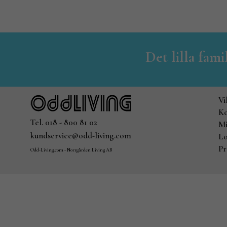
Det lilla fam
Vi
Ko
Tel. 018 - 800 81 02
Mi
kundservice@odd-living.com
Lo
Pr
Odd-Living.com - Norrgården Living AB