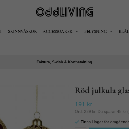
T
SKINNVÄSKOR
ACCESSOARER
BELYSNING
KLÄ
Faktura, Swish & Kortbetalning
Röd julkula gla
191 kr
Ord.
239 kr
. Du sparar
48 kr
(
Finns i lager för omgåend