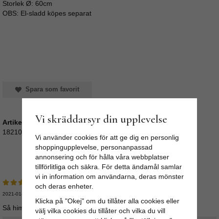
Storlek Ø: 60cm
OBS: El-sladd köpes separat
Spara som favorit
Vi skräddarsyr din upplevelse
Artikelnummer:
182102R
Vi använder cookies för att ge dig en personlig
shoppingupplevelse, personanpassad
Medelbetyg
5
/5 baserat på
3
st röster.
annonsering och för hålla våra webbplatser
tillförlitliga och säkra. För detta ändamål samlar
vi in information om användarna, deras mönster
och deras enheter.
2021-01-02
Klicka på "Okej" om du tillåter alla cookies eller
Så himla vacker! Jättenöjd!
välj vilka cookies du tillåter och vilka du vill