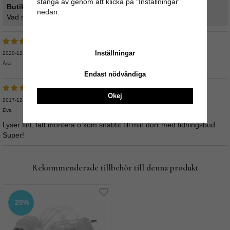
stänga av genom att klicka på "Inställningar"
Butikens svar:
nedan.
Vad roligt att höra att du är nöjd! :)
Inställningar
2020-12-16
Åsa
Endast nödvändiga
Okej
2017-12-23
Eva
Lyser fint, lätt montera o kom snabbt till min dörr med tidningsbud.
Super!
Rekommenderade tillbehör till denna produkt
20%