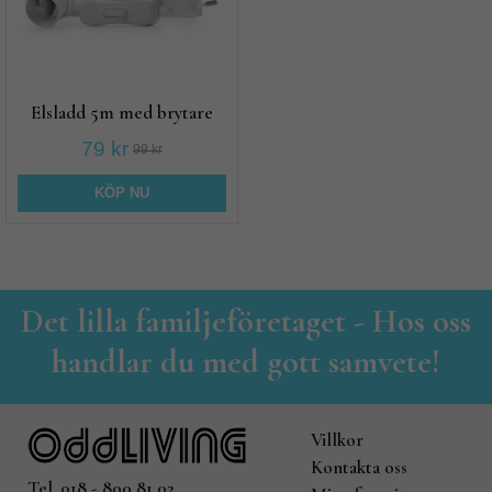
Elsladd 5m med brytare
79 kr
99 kr
KÖP NU
Det lilla familjeföretaget - Hos oss
handlar du med gott samvete!
Villkor
Kontakta oss
Tel. 018 - 800 81 02