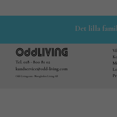
Det lilla fam
Vi
Ko
Tel. 018 - 800 81 02
Mi
kundservice@odd-living.com
Lo
Pr
Odd-Living.com - Norrgården Living AB