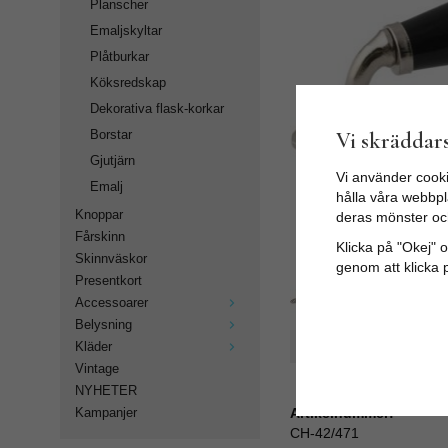
Planscher
Emaljskyltar
Plåtburkar
Köksredskap
Dekorativa flask-korkar
Vi skräddars
Borstar
Gjutjärn
Vi använder cooki
Emalj
hålla våra webbpla
Knoppar
deras mönster oc
Fårskinn
Klicka på "Okej" om
Skinnväskor
genom att klicka 
Presentkort
Accessoarer
Belysning
Spara som favorit
Kläder
Vintage
NYHETER
Artikelnummer:
Kampanjer
CH-42/471