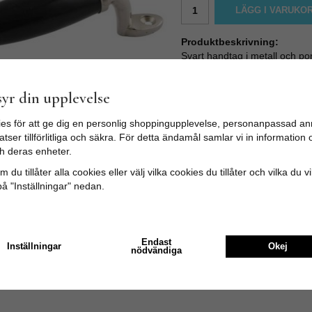
LÄGG I VARUKO
Produktbeskrivning:
Svart handtag i metall och pors
Att byta handtag på byrån, sk
lyft för en rimlig peng.
yr din upplevelse
Storlek:
es för att ge dig en personlig shoppingupplevelse, personanpassad an
Längd: ca 16,5cm. Mellan hål
tser tillförlitliga och säkra. För detta ändamål samlar vi in informatio
(Skruvar medföljer inte)
h deras enheter.
 du tillåter alla cookies eller välj vilka cookies du tillåter och vilka du v
på "Inställningar" nedan.
Endast
Inställningar
Okej
nödvändiga