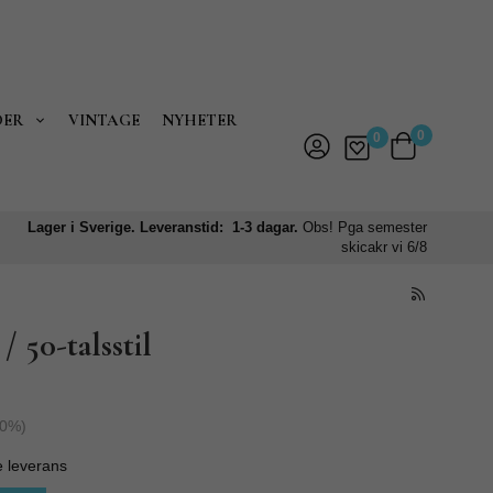
DER
VINTAGE
NYHETER
0
0
Lager i Sverige. Leveranstid: 1-3 dagar.
Obs! Pga semester
skicakr vi 6/8
/ 50-talsstil
0
%)
e leverans