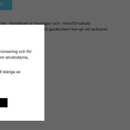
RG
lin. Handtaget är handgjort och i retro/50-talsstil.
åpluckorna i köket eller på garderoben kan ge ett tacksamt
nonsering och för
en är det 14 cm
n om användarna,
ill stänga av