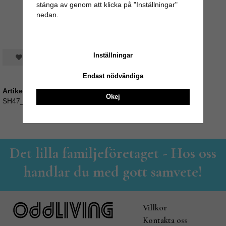
stänga av genom att klicka på "Inställningar"
nedan.
Inställningar
Spara som favorit
Endast nödvändiga
Artikelnummer:
Okej
SH47_698107
Det lilla familjeföretaget - Hos oss
handlar du med gott samvete!
Villkor
Kontakta oss