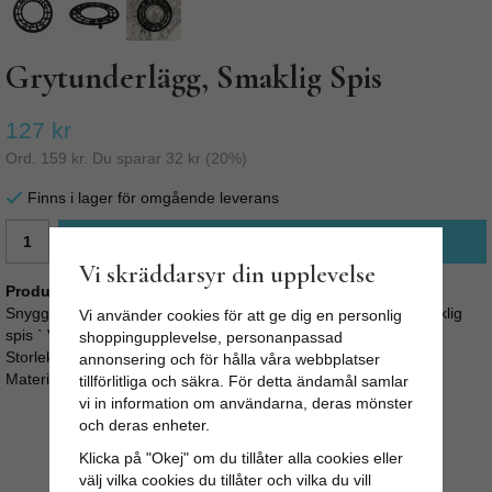
Grytunderlägg, Smaklig Spis
127 kr
Ord.
159 kr
. Du sparar
32 kr
(
20
%)
Finns i lager för omgående leverans
LÄGG I VARUKORG
Vi skräddarsyr din upplevelse
Produktbeskrivning:
Snyggt grytunderlägg i gjutjärn. Runt och fint med texten `Smaklig
Vi använder cookies för att ge dig en personlig
spis ` Vackert att ha framme på bordet samt väldigt tåligt.
shoppingupplevelse, personanpassad
Storlek: Ø 17 cm
annonsering och för hålla våra webbplatser
Material: Gjutjärn
tillförlitliga och säkra. För detta ändamål samlar
vi in information om användarna, deras mönster
och deras enheter.
Klicka på "Okej" om du tillåter alla cookies eller
välj vilka cookies du tillåter och vilka du vill