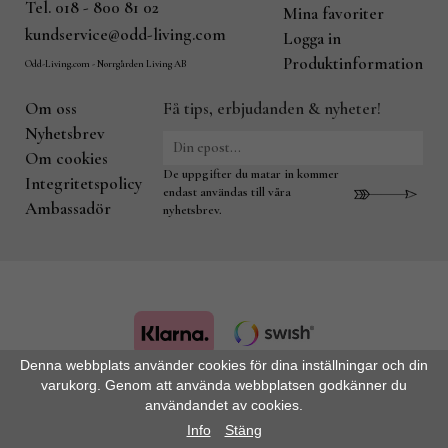
Tel. 018 - 800 81 02
Mina favoriter
kundservice@odd-living.com
Logga in
Produktinformation
Odd-Living.com - Norrgården Living AB
Om oss
Få tips, erbjudanden & nyheter!
Nyhetsbrev
Om cookies
De uppgifter du matar in kommer
Integritetspolicy
endast användas till våra
Ambassadör
nyhetsbrev.
Denna webbplats använder cookies för dina inställningar och din
varukorg. Genom att använda webbplatsen godkänner du
Drift & produktion:
Wikinggruppen
användandet av cookies.
Info
Stäng