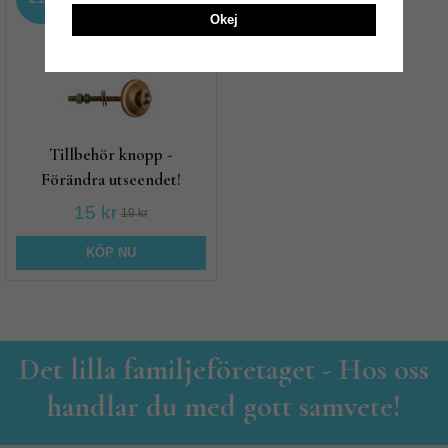
Okej
Tillbehör knopp -
Förändra utseendet!
15 kr
19 kr
KÖP NU
Det lilla familjeföretaget - Hos oss
handlar du med gott samvete!