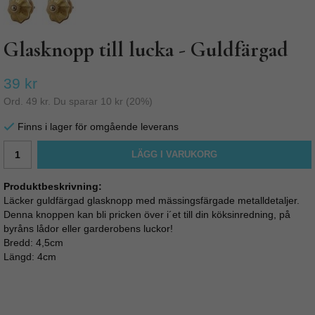
Glasknopp till lucka - Guldfärgad
39 kr
Ord.
49 kr
. Du sparar
10 kr
(
20
%)
Finns i lager för omgående leverans
LÄGG I VARUKORG
Produktbeskrivning:
Läcker guldfärgad glasknopp med mässingsfärgade metalldetaljer.
Denna knoppen kan bli pricken över i´et till din köksinredning, på
byråns lådor eller garderobens luckor!
Bredd: 4,5cm
Längd: 4cm