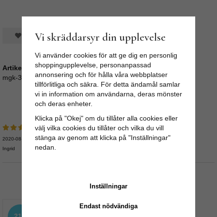
Vi skräddarsyr din upplevelse
Spara som favorit
Vi använder cookies för att ge dig en personlig
shoppingupplevelse, personanpassad
Artikelnummer:
annonsering och för hålla våra webbplatser
mgk-34
tillförlitliga och säkra. För detta ändamål samlar
vi in information om användarna, deras mönster
Recensioner
och deras enheter.
Klicka på "Okej" om du tillåter alla cookies eller
välj vilka cookies du tillåter och vilka du vill
stänga av genom att klicka på "Inställningar"
2020-08-09
nedan.
Ingrid
Rekommenderade tillbehör till denna produkt
Inställningar
Endast nödvändiga
21%