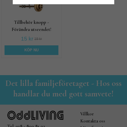
Tillbehör knopp -
Förändra utseendet!
15 kr
19 kr
KÖP NU
Det lilla familjeföretaget - Hos oss
handlar du med gott samvete!
Villkor
Kontakta oss
Tel. 018 - 800 81 02