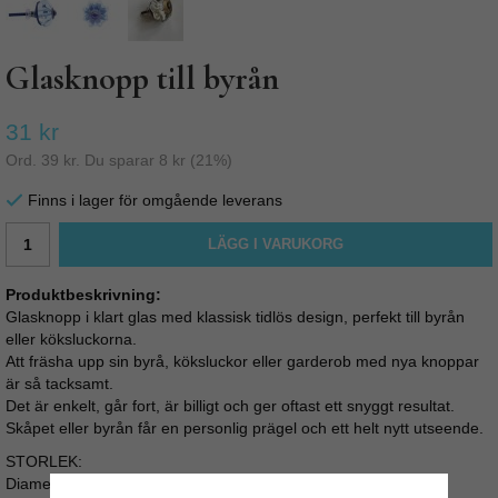
Glasknopp till byrån
31 kr
Ord.
39 kr
. Du sparar
8 kr
(
21
%)
Finns i lager för omgående leverans
LÄGG I VARUKORG
Produktbeskrivning:
Glasknopp i klart glas med klassisk tidlös design, perfekt till byrån
eller köksluckorna.
Att fräsha upp sin byrå, köksluckor eller garderob med nya knoppar
är så tacksamt.
Det är enkelt, går fort, är billigt och ger oftast ett snyggt resultat.
Skåpet eller byrån får en personlig prägel och ett helt nytt utseende.
STORLEK:
Diameter: 3,5 cm