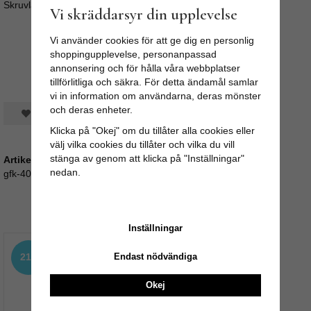
Skruvlängd ca 4cm (M4)
Vi skräddarsyr din upplevelse
Vi använder cookies för att ge dig en personlig
shoppingupplevelse, personanpassad
annonsering och för hålla våra webbplatser
tillförlitliga och säkra. För detta ändamål samlar
vi in information om användarna, deras mönster
och deras enheter.
Spara som favorit
Klicka på "Okej" om du tillåter alla cookies eller
välj vilka cookies du tillåter och vilka du vill
stänga av genom att klicka på "Inställningar"
Artikelnummer:
nedan.
gfk-40
Rekommenderade tillbehör till denna produkt
Inställningar
Endast nödvändiga
21%
Okej