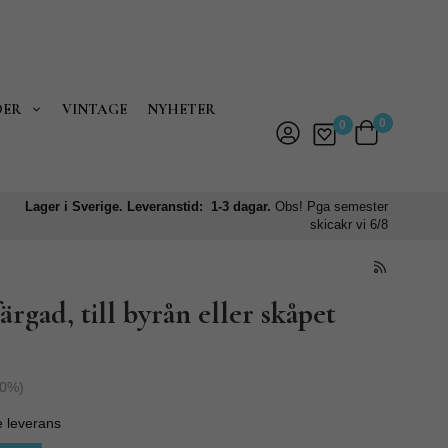
DER
VINTAGE
NYHETER
0
0
Lager i Sverige. Leveranstid: 1-3 dagar.
Obs! Pga semester
skicakr vi 6/8
rgad, till byrån eller skåpet
0
%)
e leverans