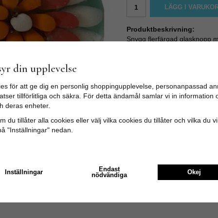
LÄGG I VARUKO
Produktbeskrivning:
Snygg flerfärgad glasknopp me
Knoppen är gjord för hand och
Denna knoppen kan bli pricken
yr din upplevelse
luckor!
Bredd: 3,2cm Längd: 3,2cm
es för att ge dig en personlig shoppingupplevelse, personanpassad an
tser tillförlitliga och säkra. För detta ändamål samlar vi in informatio
h deras enheter.
 du tillåter alla cookies eller välj vilka cookies du tillåter och vilka du v
på "Inställningar" nedan.
Endast
Inställningar
Okej
nödvändiga