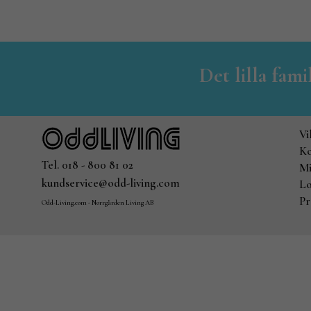
Det lilla fam
Vi
Ko
Tel. 018 - 800 81 02
Mi
kundservice@odd-living.com
Lo
Pr
Odd-Living.com - Norrgården Living AB