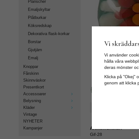
Planscher
Emaljskyltar
Plåtburkar
Köksredskap
Dekorativa flask-korkar
Vi skräddars
Borstar
Gjutjärn
Vi använder cooki
Emalj
hålla våra webbpla
Knoppar
deras mönster oc
Fårskinn
Klicka på "Okej" om
Skinnväskor
genom att klicka 
Presentkort
Accessoarer
Belysning
Spara som favorit
Kläder
Vintage
NYHETER
Artikelnummer:
Kampanjer
Gif-28