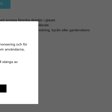
RG
d snygga färgrika detaljer i glaset.
 är färgglad och iögonfallande.
 över i´et på din köksinredning, byrån eller garderobens
nonsering och för
n om användarna,
ill stänga av