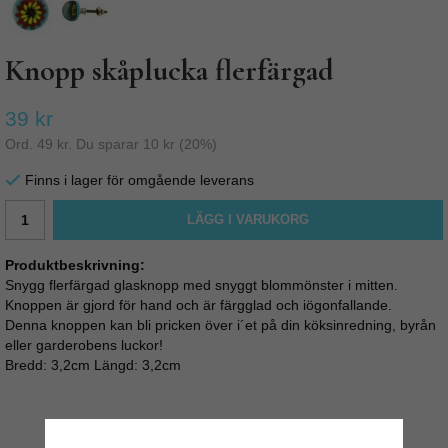
Knopp skåplucka flerfärgad
39 kr
Ord.
49 kr
. Du sparar
10 kr
(
20
%)
Finns i lager för omgående leverans
LÄGG I VARUKORG
Produktbeskrivning:
Snygg flerfärgad glasknopp med snyggt blommönster i mitten.
Knoppen är gjord för hand och är färgglad och iögonfallande.
Denna knoppen kan bli pricken över i´et på din köksinredning, byrån
eller garderobens luckor!
Bredd: 3,2cm Längd: 3,2cm