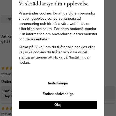
Vi skräddarsyr din upplevelse
Vi använder cookies för att ge dig en personlig
shoppingupplevelse, personanpassad
Spara som favorit
annonsering och för hålla våra webbplatser
tillförlitliga och säkra. För detta ändamål samlar
vi in information om användarna, deras mönster
Artikelnummer:
och deras enheter.
gif-29
Klicka på "Okej" om du tillåter alla cookies eller
välj vilka cookies du tillåter och vilka du vill
Medelbetyg
5
/5 baserat på
2
st röster.
stänga av genom att klicka på "Inställningar"
nedan.
2021-04-09
Underbart vacker
Inställningar
Butikens svar:
Endast nödvändiga
Hej! Vad roligt att höra :) Allt gott! /Ted
Okej
2020-08-06