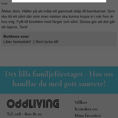
Karin
Älskar dom. Håller på att måla ett gammalt skåp till barnbarnet. Som
ska bli ett sånt där som man nästan ska kunna krypa in i när hon är
hos mig. Fyllt till bredden med färger och sånt. Dessa gör att det går
att öppna. Tack!
Butikens svar:
Låter fantastiskt! :) Stort lycka till!
Det lilla familjeföretaget - Hos oss
handlar du med gott samvete!
Villkor
Kontakta oss
Tel. 018 - 800 81 02
Mina favoriter