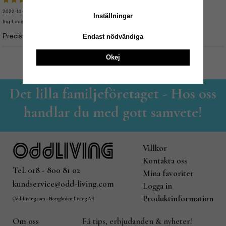
2022-11-19
Inställningar
Ing-Louise
Precis vad jag behöver!
Endast nödvändiga
Okej
Det lilla familjeföretaget - Hos oss
handlar du med gott samvete!
Villkor
Kontakta oss
Tel. 018 - 800 81 02
Mina favoriter
kundservice@odd-living.com
Logga in
Produktinformation
Odd-Living.com - Norrgården Living AB
Om oss
Få tips, erbjudanden & nyheter!