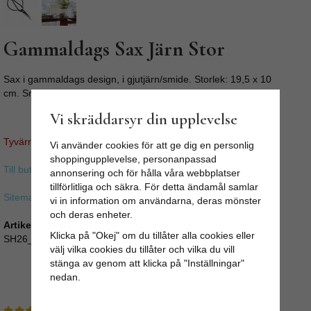
Gammaldags Sax Järn Stor
Sax i gammaldags design, i gjutjärn/smide. Storlek: 19,5 x 10
cm. Snygg och vass sax i järnsmide.
Vi skräddarsyr din upplevelse
Tyvärr ingår inte denna produkt i vårt sortiment för tillfället.
Vi använder cookies för att ge dig en personlig
shoppingupplevelse, personanpassad
Till butikens startsida »
annonsering och för hålla våra webbplatser
tillförlitliga och säkra. För detta ändamål samlar
Sitemap »
vi in information om användarna, deras mönster
och deras enheter.
Artikelnummer:
Klicka på "Okej" om du tillåter alla cookies eller
SH26_647302
välj vilka cookies du tillåter och vilka du vill
stänga av genom att klicka på "Inställningar"
Recensioner
nedan.