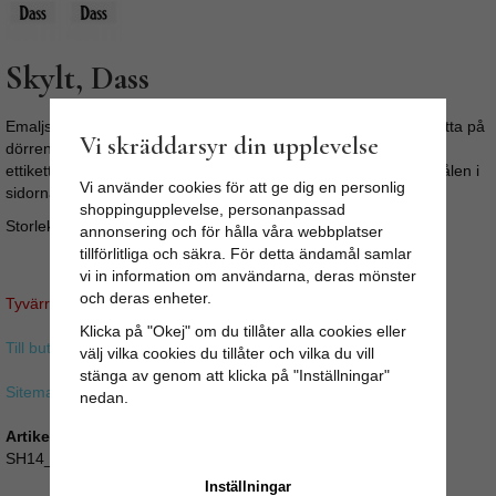
Skylt, Dass
Emaljskylt med texten "Dass". Fin skylt i gammaldags stil att sätta på
Vi skräddarsyr din upplevelse
dörren. Skylten kan hängas på två sätt - Med dubbelhäftande
ettiketter som som sitter på baksidan, eller med spik / skruv i hålen i
Vi använder cookies för att ge dig en personlig
sidorna. (Spik medföljer ej)
shoppingupplevelse, personanpassad
Storlek: Längd: 9 cm. Bredd: 4,5 cm
annonsering och för hålla våra webbplatser
tillförlitliga och säkra. För detta ändamål samlar
vi in information om användarna, deras mönster
och deras enheter.
Tyvärr ingår inte denna produkt i vårt sortiment för tillfället.
Klicka på "Okej" om du tillåter alla cookies eller
Till butikens startsida »
välj vilka cookies du tillåter och vilka du vill
stänga av genom att klicka på "Inställningar"
Sitemap »
nedan.
Artikelnummer:
SH14_673541
Inställningar