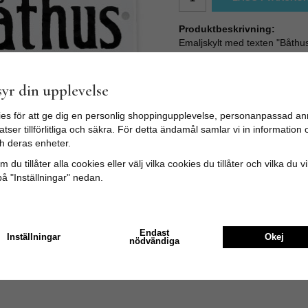
Produktbeskrivning:
Emaljskylt med texten "Båthus"
Skylten kan hängas på två sät
baksidan, eller med spik / skru
Storlek: Längd: 9 cm. Bredd:
yr din upplevelse
es för att ge dig en personlig shoppingupplevelse, personanpassad an
tser tillförlitliga och säkra. För detta ändamål samlar vi in informatio
h deras enheter.
 du tillåter alla cookies eller välj vilka cookies du tillåter och vilka du v
på "Inställningar" nedan.
Endast
Inställningar
Okej
nödvändiga