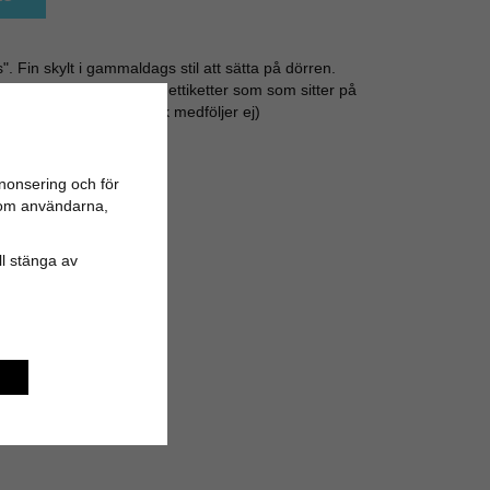
. Fin skylt i gammaldags stil att sätta på dörren.
t - Med dubbelhäftande ettiketter som som sitter på
v i hålen i sidorna. (Spik medföljer ej)
 4,5 cm
nonsering och för
n om användarna,
ill stänga av