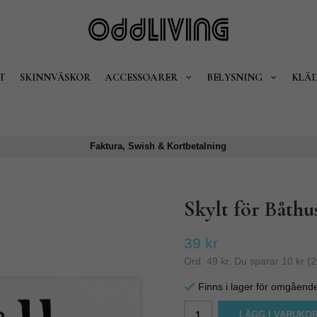
T
SKINNVÄSKOR
ACCESSOARER
BELYSNING
KLÄ
Faktura, Swish & Kortbetalning
Skylt för Båthu
39 kr
Ord.
49 kr
. Du sparar
10 kr
(
2
Finns i lager för omgåend
LÄGG I VARUKO