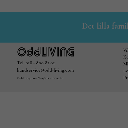
Det lilla fam
Vi
Ko
Tel. 018 - 800 81 02
Mi
kundservice@odd-living.com
Lo
Pr
Odd-Living.com - Norrgården Living AB