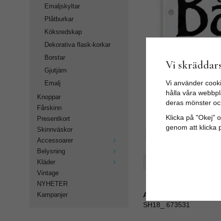
Emaljskyltar
Plåtburkar
Köksredskap
Dekorativa flask-korkar
Borstar
Vi skräddars
Gjutjärn
Vi använder cooki
Emalj
hålla våra webbpla
Knoppar
deras mönster oc
Fårskinn
Klicka på "Okej" om
Presentkort
genom att klicka 
Skinnväskor
Accessoarer
Belysning
Spara som favorit
Kläder
Vintage
NYHETER
Artikelnummer:
Kampanjer
SH18_ 673531