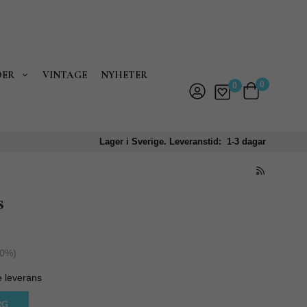
DER
VINTAGE
NYHETER
0
0
Lager i Sverige. Leveranstid: 1-3 dagar
s
0
%)
e leverans
RG