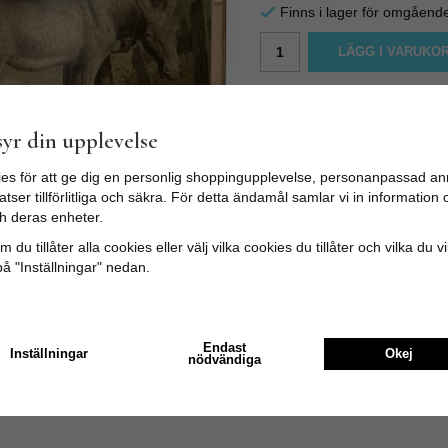
Finns i lager för omgåend
LÄGG I VARUKO
Produktbeskrivning:
Äkta gammaldags Skolplansch
yr din upplevelse
en nostalgisk känsla i kök va
Affisch på kartong. Hål för sn
es för att ge dig en personlig shoppingupplevelse, personanpassad an
tser tillförlitliga och säkra. För detta ändamål samlar vi in informatio
Storlek: Bredd: 88 cm x Höjd
h deras enheter.
Eftersom det är vintage kan vi
 du tillåter alla cookies eller välj vilka cookies du tillåter och vilka du v
på "Inställningar" nedan.
Endast
Inställningar
Okej
nödvändiga