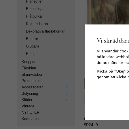
Planscher
Emaljskyltar
Plåtburkar
Köksredskap
Dekorativa flask-korkar
Vi skräddars
Borstar
Gjutjärn
Vi använder cooki
Emalj
hålla våra webbpla
Knoppar
deras mönster oc
Fårskinn
Klicka på "Okej" om
Skinnväskor
genom att klicka 
Presentkort
Accessoarer
Belysning
Spara som favorit
Kläder
Vintage
NYHETER
Artikelnummer:
Kampanjer
SP24_9