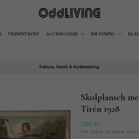
R
PRESENTKORT
ACCESSOARER
BELYSNING
KLÄ
Faktura, Swish & Kortbetalning
Skolplansch med
Tirén 1928
295 kr
Ord.
369 kr
. Du sparar
74 kr
(