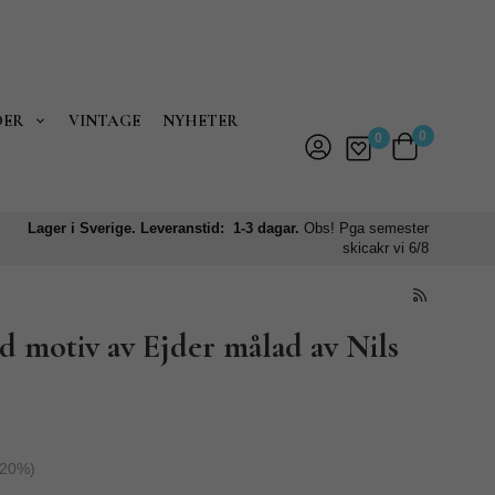
DER
VINTAGE
NYHETER
0
0
Lager i Sverige. Leveranstid: 1-3 dagar.
Obs! Pga semester
skicakr vi 6/8
 motiv av Ejder målad av Nils
20
%)