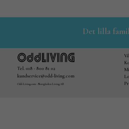
Det lilla fam
Vi
Ko
Tel. 018 - 800 81 02
Mi
kundservice@odd-living.com
Lo
Pr
Odd-Living.com - Norrgården Living AB