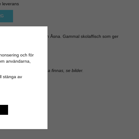
e leverans
RG
 med målat motiv av en Åsna. Gammal skolaffisch som ger
rdagsrum eller barnrum.
ören i överkant.
nonsering och för
n om användarna,
: 67 cm
sst brukslitage och patina finnas, se bilder.
ill stänga av